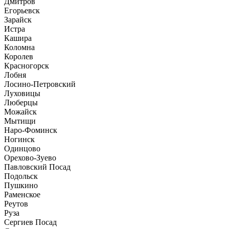
Дмитров
Егорьевск
Зарайск
Истра
Кашира
Коломна
Королев
Красногорск
Лобня
Лосино-Петровский
Луховицы
Люберцы
Можайск
Мытищи
Наро-Фоминск
Ногинск
Одинцово
Орехово-Зуево
Павловский Посад
Подольск
Пушкино
Раменское
Реутов
Руза
Сергиев Посад