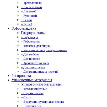
– Трехслойный
– Пятислойный
– Листовой
– Рулонный
– Белый
– Бурый
Гофроупаковка
Гофроупаковка
– Гофротара
– Гофролотки
– Упаковка для пиццы
– Упаковка из микрогофрокартона
– Для мебели
– Для пирогов
– Транспортная тара
– Для типографии
– Для медицинских изделий
Распродажа
Упаковочные материалы
Упаковочные материалы
– Уголки защитные
– Стрейч-пленка
– Скотч
– Воздушно-пузырчатая пленка
– Поддоны б/у