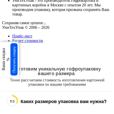
УниТехУпак - это производитель гофрокартона и
картонных коробок в Москве с опытом 20 лет. Мы
производим упаковку, которая призвана сохранять Ваш
товар.
Сохраняя самое ценное...
УниТехУпак
© 2006 –
2026
Прайс-лист
Расчет стоимости
Получить скидку
свернуть
Ваша скидка
×
%
×
Изготовим уникальную гофроупаковку
вашего размера
Точно рассчитаем стоимость изготовления картонной
упаковки по вашим требованиям
Каких размеров упаковка вам нужна?
1
/3