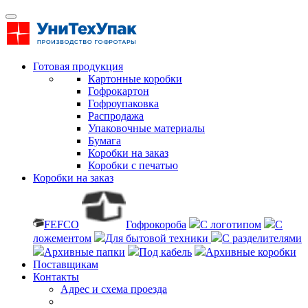
Готовая продукция
Картонные коробки
Гофрокартон
Гофроупаковка
Распродажа
Упаковочные материалы
Бумага
Коробки на заказ
Коробки с печатью
Коробки на заказ
FEFCO
Гофрокороба
С логотипом
С
ложементом
Для бытовой техники
С разделителями
Архивные папки
Под кабель
Архивные коробки
Поставщикам
Контакты
Адрес и схема проезда