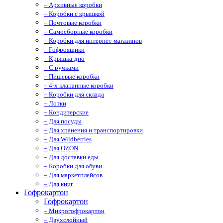
– Архивные коробки
– Коробки с крышкой
– Почтовые коробки
– Самосборные коробки
– Коробки для интернет-магазинов
– Гофроящики
– Крышка-дно
– С ручками
– Пищевые коробки
– 4-х клапанные коробки
– Коробки для склада
– Лотки
– Кондитерские
– Для посуды
– Для хранения и транспортировки
– Для Wildberries
– Для OZON
– Для доставки еды
– Коробки для обуви
– Для маркетплейсов
– Для книг
Гофрокартон
Гофрокартон
– Микрогофрокартон
– Двухслойный