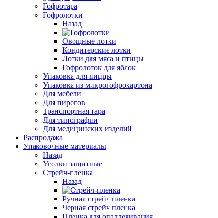
Гофротара
Гофролотки
Назад
Овощные лотки
Кондитерские лотки
Лотки для мяса и птицы
Гофролоток для яблок
Упаковка для пиццы
Упаковка из микрогофрокартона
Для мебели
Для пирогов
Транспортная тара
Для типографии
Для медицинских изделий
Распродажа
Упаковочные материалы
Назад
Уголки защитные
Стрейч-пленка
Назад
Ручная стрейч пленка
Черная стрейч пленка
Пленка для опаллечивания