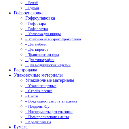
– Белый
– Бурый
Гофроупаковка
Гофроупаковка
– Гофротара
– Гофролотки
– Упаковка для пиццы
– Упаковка из микрогофрокартона
– Для мебели
– Для пирогов
– Транспортная тара
– Для типографии
– Для медицинских изделий
Распродажа
Упаковочные материалы
Упаковочные материалы
– Уголки защитные
– Стрейч-пленка
– Скотч
– Воздушно-пузырчатая пленка
– Поддоны б/у
– Инструменты для упаковки
– Полипропиленовая лента
– Крафт пакеты
Бумага