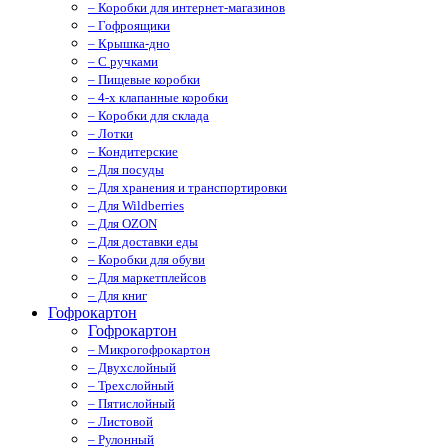
– Коробки для интернет-магазинов
– Гофроящики
– Крышка-дно
– С ручками
– Пищевые коробки
– 4-х клапанные коробки
– Коробки для склада
– Лотки
– Кондитерские
– Для посуды
– Для хранения и транспортировки
– Для Wildberries
– Для OZON
– Для доставки еды
– Коробки для обуви
– Для маркетплейсов
– Для книг
Гофрокартон
Гофрокартон
– Микрогофрокартон
– Двухслойный
– Трехслойный
– Пятислойный
– Листовой
– Рулонный