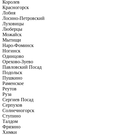
Королев
Красногорск
Лобня
Лосино-Петровский
Луховицы
Люберцы
Можайск
Мытищи
Наро-Фоминск
Ногинск
Одинцово
Орехово-Зуево
Павловский Посад
Подольск
Пушкино
Раменское
Реутов
Руза
Сергиев Посад
Серпухов
Солнечногорск
Ступино
Талдом
Фрязино
Химки