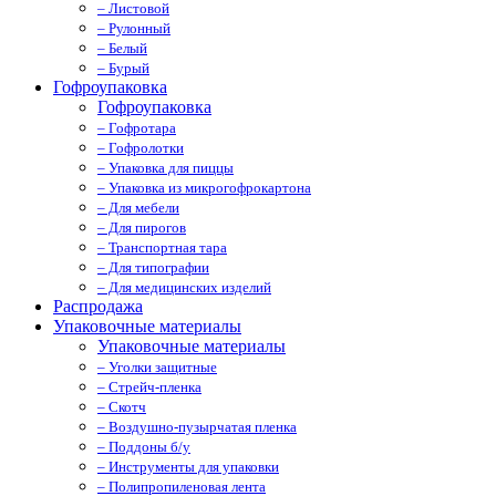
– Листовой
– Рулонный
– Белый
– Бурый
Гофроупаковка
Гофроупаковка
– Гофротара
– Гофролотки
– Упаковка для пиццы
– Упаковка из микрогофрокартона
– Для мебели
– Для пирогов
– Транспортная тара
– Для типографии
– Для медицинских изделий
Распродажа
Упаковочные материалы
Упаковочные материалы
– Уголки защитные
– Стрейч-пленка
– Скотч
– Воздушно-пузырчатая пленка
– Поддоны б/у
– Инструменты для упаковки
– Полипропиленовая лента