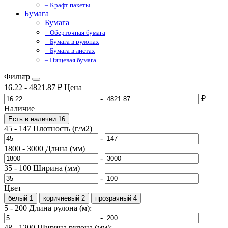
– Крафт пакеты
Бумага
Бумага
– Оберточная бумага
– Бумага в рулонах
– Бумага в листах
– Пищевая бумага
Фильтр
16.22
-
4821.87
₽
Цена
-
₽
Наличие
Есть в наличии
16
45
-
147
Плотность (г/м2)
-
1800
-
3000
Длина (мм)
-
35
-
100
Ширина (мм)
-
Цвет
белый
1
коричневый
2
прозрачный
4
5
-
200
Длина рулона (м):
-
48
-
1200
Ширина рулона (мм):