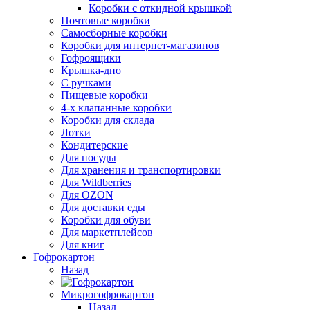
Коробки с откидной крышкой
Почтовые коробки
Самосборные коробки
Коробки для интернет-магазинов
Гофроящики
Крышка-дно
С ручками
Пищевые коробки
4-х клапанные коробки
Коробки для склада
Лотки
Кондитерские
Для посуды
Для хранения и транспортировки
Для Wildberries
Для OZON
Для доставки еды
Коробки для обуви
Для маркетплейсов
Для книг
Гофрокартон
Назад
Микрогофрокартон
Назад