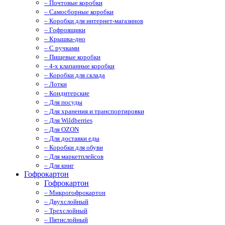
– Почтовые коробки
– Самосборные коробки
– Коробки для интернет-магазинов
– Гофроящики
– Крышка-дно
– С ручками
– Пищевые коробки
– 4-х клапанные коробки
– Коробки для склада
– Лотки
– Кондитерские
– Для посуды
– Для хранения и транспортировки
– Для Wildberries
– Для OZON
– Для доставки еды
– Коробки для обуви
– Для маркетплейсов
– Для книг
Гофрокартон
Гофрокартон
– Микрогофрокартон
– Двухслойный
– Трехслойный
– Пятислойный