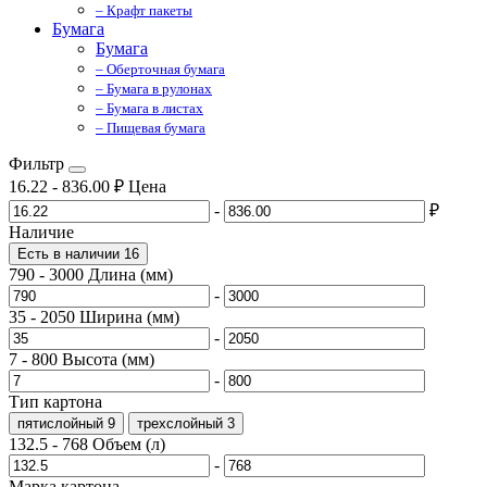
– Крафт пакеты
Бумага
Бумага
– Оберточная бумага
– Бумага в рулонах
– Бумага в листах
– Пищевая бумага
Фильтр
16.22
-
836.00
₽
Цена
-
₽
Наличие
Есть в наличии
16
790
-
3000
Длина (мм)
-
35
-
2050
Ширина (мм)
-
7
-
800
Высота (мм)
-
Тип картона
пятислойный
9
трехслойный
3
132.5
-
768
Объем (л)
-
Марка картона