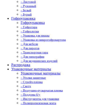
– Листовой
– Рулонный
– Белый
– Бурый
Гофроупаковка
Гофроупаковка
– Гофротара
– Гофролотки
– Упаковка для пиццы
– Упаковка из микрогофрокартона
– Для мебели
– Для пирогов
– Транспортная тара
– Для типографии
– Для медицинских изделий
Распродажа
Упаковочные материалы
Упаковочные материалы
– Уголки защитные
– Стрейч-пленка
– Скотч
– Воздушно-пузырчатая пленка
– Поддоны б/у
– Инструменты для упаковки
– Полипропиленовая лента