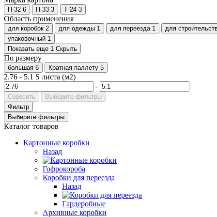
П-32
6
П-33
3
Т-24
3
Область применения
для коробок
2
для одежды
1
для переезда
1
для строительст
упаковочный
1
Показать еще 1
Скрыть
По размеру
большая
6
Кратная паллету
5
2.76
-
5.1
S листа (м2)
-
Сбросить
Выберите фильтры
Фильтр
Выберите фильтры
Каталог товаров
Картонные коробки
Назад
Гофрокороба
Коробки для переезда
Назад
Гардеробные
Архивные коробки