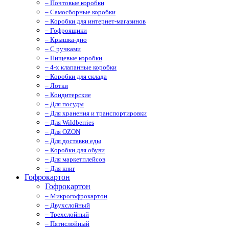
– Почтовые коробки
– Самосборные коробки
– Коробки для интернет-магазинов
– Гофроящики
– Крышка-дно
– С ручками
– Пищевые коробки
– 4-х клапанные коробки
– Коробки для склада
– Лотки
– Кондитерские
– Для посуды
– Для хранения и транспортировки
– Для Wildberries
– Для OZON
– Для доставки еды
– Коробки для обуви
– Для маркетплейсов
– Для книг
Гофрокартон
Гофрокартон
– Микрогофрокартон
– Двухслойный
– Трехслойный
– Пятислойный