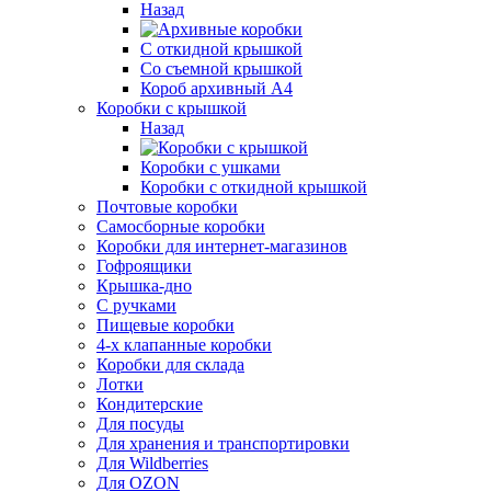
Назад
С откидной крышкой
Со съемной крышкой
Короб архивный А4
Коробки с крышкой
Назад
Коробки с ушками
Коробки с откидной крышкой
Почтовые коробки
Самосборные коробки
Коробки для интернет-магазинов
Гофроящики
Крышка-дно
С ручками
Пищевые коробки
4-х клапанные коробки
Коробки для склада
Лотки
Кондитерские
Для посуды
Для хранения и транспортировки
Для Wildberries
Для OZON