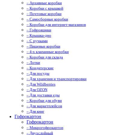
– Архивные коробки
– Коробки с крышкой
– Почтовые коробки
– Самосборные коробки
– Коробки для интернет-магазинов
– Гофроящики
– Крышка-дно
– С ручками
– Пищевые коробки
– 4-х клапанные коробки
– Коробки для склада
– Лотки
– Кондитерские
– Для посуды
– Для хранения и транспортировки
– Для Wildberries
– Для OZON
– Для доставки еды
– Коробки для обуви
– Для маркетплейсов
– Для книг
Гофрокартон
Гофрокартон
– Микрогофрокартон
– Двухслойный