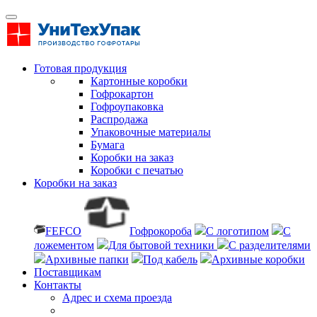
Готовая продукция
Картонные коробки
Гофрокартон
Гофроупаковка
Распродажа
Упаковочные материалы
Бумага
Коробки на заказ
Коробки с печатью
Коробки на заказ
FEFCO
Гофрокороба
С логотипом
С
ложементом
Для бытовой техники
С разделителями
Архивные папки
Под кабель
Архивные коробки
Поставщикам
Контакты
Адрес и схема проезда