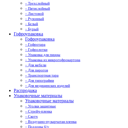
– Трехслойный
– Пятислойный
– Листовой
– Рулонный
– Белый
– Бурый
Гофроупаковка
Гофроупаковка
– Гофротара
– Гофролотки
– Упаковка для пиццы
– Упаковка из микрогофрокартона
– Для мебели
– Для пирогов
– Транспортная тара
– Для типографии
– Для медицинских изделий
Распродажа
Упаковочные материалы
Упаковочные материалы
– Уголки защитные
– Стрейч-пленка
– Скотч
– Воздушно-пузырчатая пленка
– Поддоны б/у