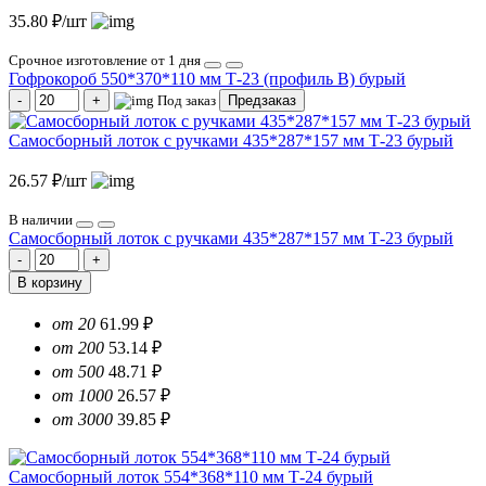
35.80 ₽/шт
Срочное изготовление от 1 дня
Гофрокороб 550*370*110 мм Т-23 (профиль B) бурый
Под заказ
Предзаказ
Самосборный лоток с ручками 435*287*157 мм Т-23 бурый
26.57 ₽/шт
В наличии
Самосборный лоток с ручками 435*287*157 мм Т-23 бурый
В корзину
от 20
61.99 ₽
от 200
53.14 ₽
от 500
48.71 ₽
от 1000
26.57 ₽
от 3000
39.85 ₽
Самосборный лоток 554*368*110 мм Т-24 бурый