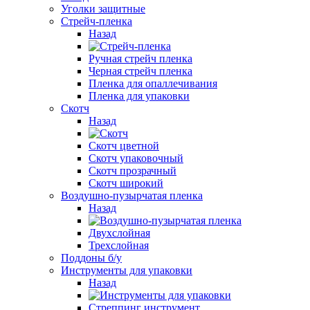
Уголки защитные
Стрейч-пленка
Назад
Ручная стрейч пленка
Черная стрейч пленка
Пленка для опаллечивания
Пленка для упаковки
Скотч
Назад
Cкотч цветной
Скотч упаковочный
Скотч прозрачный
Cкотч широкий
Воздушно-пузырчатая пленка
Назад
Двухслойная
Трехслойная
Поддоны б/у
Инструменты для упаковки
Назад
Стреппинг инструмент