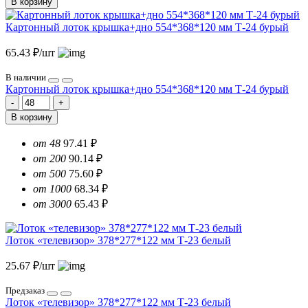
В корзину
Картонный лоток крышка+дно 554*368*120 мм Т-24 бурый
65.43 ₽/шт
В наличии
Картонный лоток крышка+дно 554*368*120 мм Т-24 бурый
В корзину
от 48
97.41 ₽
от 200
90.14 ₽
от 500
75.60 ₽
от 1000
68.34 ₽
от 3000
65.43 ₽
Лоток «телевизор» 378*277*122 мм Т-23 белый
25.67 ₽/шт
Предзаказ
Лоток «телевизор» 378*277*122 мм Т-23 белый