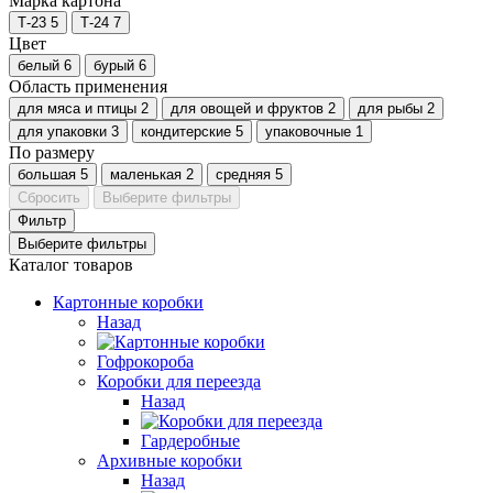
Марка картона
Т-23
5
Т-24
7
Цвет
белый
6
бурый
6
Область применения
для мяса и птицы
2
для овощей и фруктов
2
для рыбы
2
для упаковки
3
кондитерские
5
упаковочные
1
По размеру
большая
5
маленькая
2
средняя
5
Сбросить
Выберите фильтры
Фильтр
Выберите фильтры
Каталог товаров
Картонные коробки
Назад
Гофрокороба
Коробки для переезда
Назад
Гардеробные
Архивные коробки
Назад