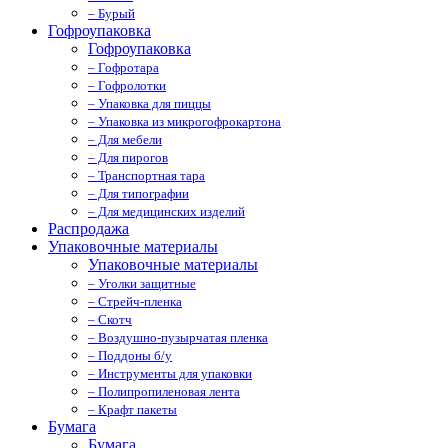
– Бурый
Гофроупаковка
Гофроупаковка
– Гофротара
– Гофролотки
– Упаковка для пиццы
– Упаковка из микрогофрокартона
– Для мебели
– Для пирогов
– Транспортная тара
– Для типографии
– Для медицинских изделий
Распродажа
Упаковочные материалы
Упаковочные материалы
– Уголки защитные
– Стрейч-пленка
– Скотч
– Воздушно-пузырчатая пленка
– Поддоны б/у
– Инструменты для упаковки
– Полипропиленовая лента
– Крафт пакеты
Бумага
Бумага