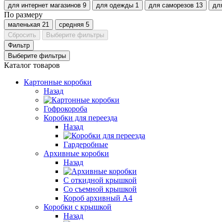
для интернет магазинов
9
для одежды
1
для саморезов
13
дл
По размеру
маленькая
21
средняя
5
Сбросить
Выберите фильтры
Фильтр
Выберите фильтры
Каталог товаров
Картонные коробки
Назад
Гофрокороба
Коробки для переезда
Назад
Гардеробные
Архивные коробки
Назад
С откидной крышкой
Со съемной крышкой
Короб архивный А4
Коробки с крышкой
Назад