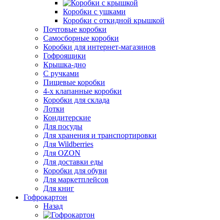
Коробки с ушками
Коробки с откидной крышкой
Почтовые коробки
Самосборные коробки
Коробки для интернет-магазинов
Гофроящики
Крышка-дно
С ручками
Пищевые коробки
4-х клапанные коробки
Коробки для склада
Лотки
Кондитерские
Для посуды
Для хранения и транспортировки
Для Wildberries
Для OZON
Для доставки еды
Коробки для обуви
Для маркетплейсов
Для книг
Гофрокартон
Назад