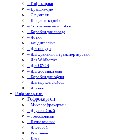
– Гофроящики
– Крышка-дно
– С ручками
– Пищевые коробки
– 4-х клапанные коробки
– Коробки для склада
– Лотки
– Кондитерские
– Для посуды
– Для хранения и транспортировки
– Для Wildberries
– Для OZON
– Для доставки еды
– Коробки для обуви
– Для маркетплейсов
– Для книг
Гофрокартон
Гофрокартон
– Микрогофрокартон
– Двухслойный
– Трехслойный
– Пятислойный
– Листовой
– Рулонный
– Белый