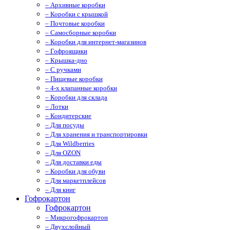
– Архивные коробки
– Коробки с крышкой
– Почтовые коробки
– Самосборные коробки
– Коробки для интернет-магазинов
– Гофроящики
– Крышка-дно
– С ручками
– Пищевые коробки
– 4-х клапанные коробки
– Коробки для склада
– Лотки
– Кондитерские
– Для посуды
– Для хранения и транспортировки
– Для Wildberries
– Для OZON
– Для доставки еды
– Коробки для обуви
– Для маркетплейсов
– Для книг
Гофрокартон
Гофрокартон
– Микрогофрокартон
– Двухслойный