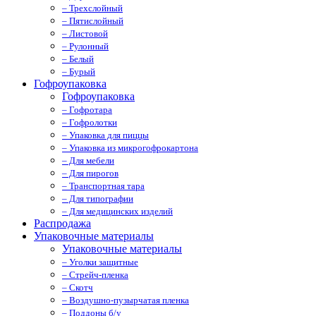
– Трехслойный
– Пятислойный
– Листовой
– Рулонный
– Белый
– Бурый
Гофроупаковка
Гофроупаковка
– Гофротара
– Гофролотки
– Упаковка для пиццы
– Упаковка из микрогофрокартона
– Для мебели
– Для пирогов
– Транспортная тара
– Для типографии
– Для медицинских изделий
Распродажа
Упаковочные материалы
Упаковочные материалы
– Уголки защитные
– Стрейч-пленка
– Скотч
– Воздушно-пузырчатая пленка
– Поддоны б/у