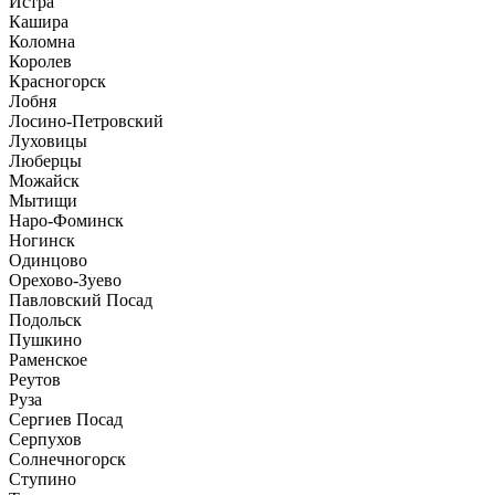
Истра
Кашира
Коломна
Королев
Красногорск
Лобня
Лосино-Петровский
Луховицы
Люберцы
Можайск
Мытищи
Наро-Фоминск
Ногинск
Одинцово
Орехово-Зуево
Павловский Посад
Подольск
Пушкино
Раменское
Реутов
Руза
Сергиев Посад
Серпухов
Солнечногорск
Ступино