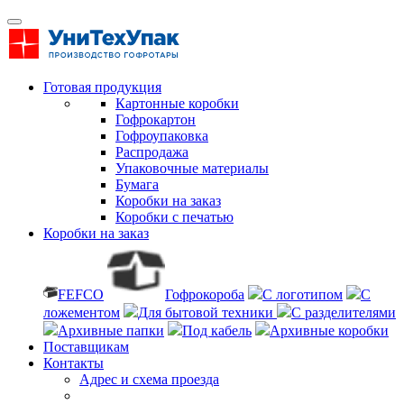
Готовая продукция
Картонные коробки
Гофрокартон
Гофроупаковка
Распродажа
Упаковочные материалы
Бумага
Коробки на заказ
Коробки с печатью
Коробки на заказ
FEFCO
Гофрокороба
С логотипом
С
ложементом
Для бытовой техники
С разделителями
Архивные папки
Под кабель
Архивные коробки
Поставщикам
Контакты
Адрес и схема проезда