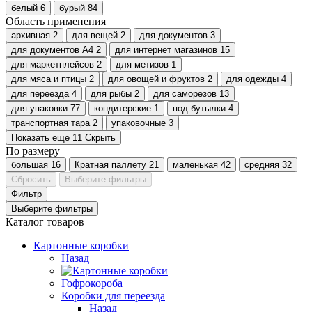
белый
6
бурый
84
Область применения
архивная
2
для вещей
2
для документов
3
для документов А4
2
для интернет магазинов
15
для маркетплейсов
2
для метизов
1
для мяса и птицы
2
для овощей и фруктов
2
для одежды
4
для переезда
4
для рыбы
2
для саморезов
13
для упаковки
77
кондитерские
1
под бутылки
4
транспортная тара
2
упаковочные
3
Показать еще 11
Скрыть
По размеру
большая
16
Кратная паллету
21
маленькая
42
средняя
32
Сбросить
Выберите фильтры
Фильтр
Выберите фильтры
Каталог товаров
Картонные коробки
Назад
Гофрокороба
Коробки для переезда
Назад