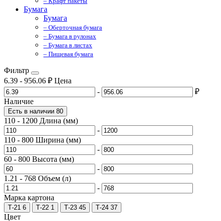
– Крафт пакеты
Бумага
Бумага
– Оберточная бумага
– Бумага в рулонах
– Бумага в листах
– Пищевая бумага
Фильтр
6.39
-
956.06
₽
Цена
-
₽
Наличие
Есть в наличии
80
110
-
1200
Длина (мм)
-
110
-
800
Ширина (мм)
-
60
-
800
Высота (мм)
-
1.21
-
768
Объем (л)
-
Марка картона
Т-21
6
Т-22
1
Т-23
45
Т-24
37
Цвет