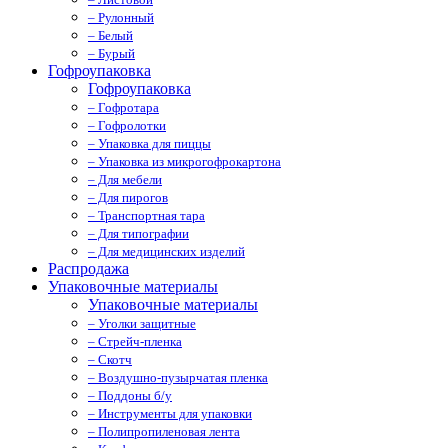
– Рулонный
– Белый
– Бурый
Гофроупаковка
Гофроупаковка
– Гофротара
– Гофролотки
– Упаковка для пиццы
– Упаковка из микрогофрокартона
– Для мебели
– Для пирогов
– Транспортная тара
– Для типографии
– Для медицинских изделий
Распродажа
Упаковочные материалы
Упаковочные материалы
– Уголки защитные
– Стрейч-пленка
– Скотч
– Воздушно-пузырчатая пленка
– Поддоны б/у
– Инструменты для упаковки
– Полипропиленовая лента