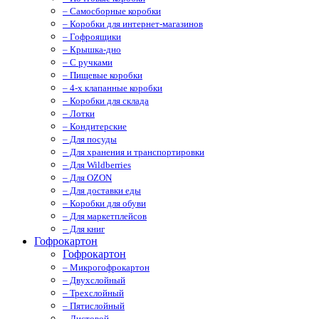
– Самосборные коробки
– Коробки для интернет-магазинов
– Гофроящики
– Крышка-дно
– С ручками
– Пищевые коробки
– 4-х клапанные коробки
– Коробки для склада
– Лотки
– Кондитерские
– Для посуды
– Для хранения и транспортировки
– Для Wildberries
– Для OZON
– Для доставки еды
– Коробки для обуви
– Для маркетплейсов
– Для книг
Гофрокартон
Гофрокартон
– Микрогофрокартон
– Двухслойный
– Трехслойный
– Пятислойный
– Листовой