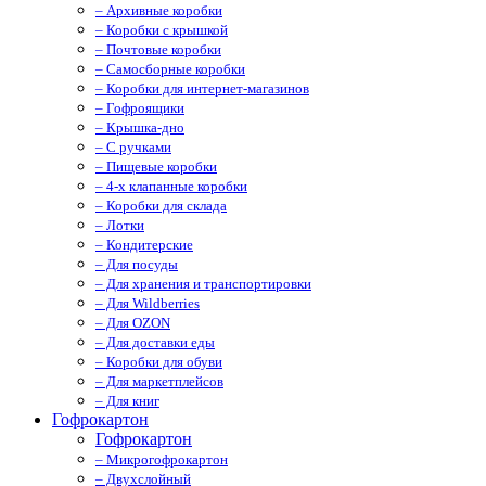
– Архивные коробки
– Коробки с крышкой
– Почтовые коробки
– Самосборные коробки
– Коробки для интернет-магазинов
– Гофроящики
– Крышка-дно
– С ручками
– Пищевые коробки
– 4-х клапанные коробки
– Коробки для склада
– Лотки
– Кондитерские
– Для посуды
– Для хранения и транспортировки
– Для Wildberries
– Для OZON
– Для доставки еды
– Коробки для обуви
– Для маркетплейсов
– Для книг
Гофрокартон
Гофрокартон
– Микрогофрокартон
– Двухслойный