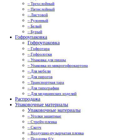
– Трехслойный
– Пятислойный
– Листовой
– Рулонный
– Белый
– Бурый
Гофроупаковка
Гофроупаковка
– Гофротара
– Гофролотки
– Упаковка для пиццы
– Упаковка из микрогофрокартона
– Для мебели
– Для пирогов
– Транспортная тара
– Для типографии
– Для медицинских изделий
Распродажа
Упаковочные материалы
Упаковочные материалы
– Уголки защитные
– Стрейч-пленка
– Скотч
– Воздушно-пузырчатая пленка
– Поддоны б/у