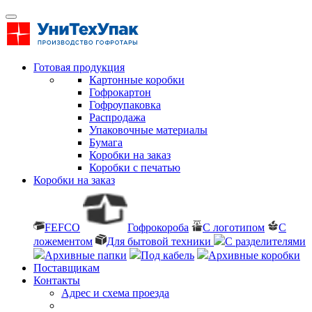
Готовая продукция
Картонные коробки
Гофрокартон
Гофроупаковка
Распродажа
Упаковочные материалы
Бумага
Коробки на заказ
Коробки с печатью
Коробки на заказ
FEFCO
Гофрокороба
С логотипом
С
ложементом
Для бытовой техники
С разделителями
Архивные папки
Под кабель
Архивные коробки
Поставщикам
Контакты
Адрес и схема проезда