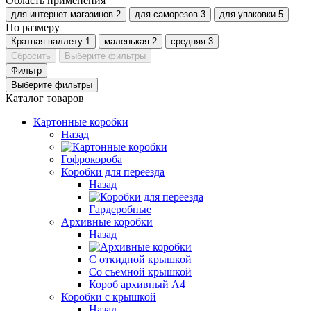
Область применения
для интернет магазинов
2
для саморезов
3
для упаковки
5
По размеру
Кратная паллету
1
маленькая
2
средняя
3
Сбросить
Выберите фильтры
Фильтр
Выберите фильтры
Каталог товаров
Картонные коробки
Назад
Гофрокороба
Коробки для переезда
Назад
Гардеробные
Архивные коробки
Назад
С откидной крышкой
Со съемной крышкой
Короб архивный А4
Коробки с крышкой
Назад