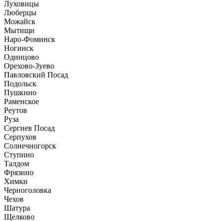
Луховицы
Люберцы
Можайск
Мытищи
Наро-Фоминск
Ногинск
Одинцово
Орехово-Зуево
Павловский Посад
Подольск
Пушкино
Раменское
Реутов
Руза
Сергиев Посад
Серпухов
Солнечногорск
Ступино
Талдом
Фрязино
Химки
Черноголовка
Чехов
Шатура
Щелково