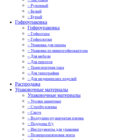
– Рулонный
– Белый
– Бурый
Гофроупаковка
Гофроупаковка
– Гофротара
– Гофролотки
– Упаковка для пиццы
– Упаковка из микрогофрокартона
– Для мебели
– Для пирогов
– Транспортная тара
– Для типографии
– Для медицинских изделий
Распродажа
Упаковочные материалы
Упаковочные материалы
– Уголки защитные
– Стрейч-пленка
– Скотч
– Воздушно-пузырчатая пленка
– Поддоны б/у
– Инструменты для упаковки
– Полипропиленовая лента