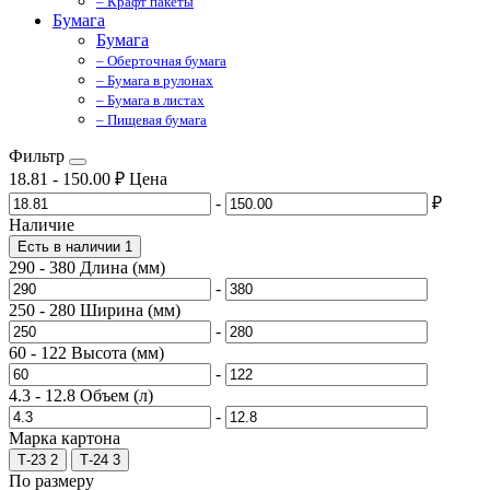
– Крафт пакеты
Бумага
Бумага
– Оберточная бумага
– Бумага в рулонах
– Бумага в листах
– Пищевая бумага
Фильтр
18.81
-
150.00
₽
Цена
-
₽
Наличие
Есть в наличии
1
290
-
380
Длина (мм)
-
250
-
280
Ширина (мм)
-
60
-
122
Высота (мм)
-
4.3
-
12.8
Объем (л)
-
Марка картона
Т-23
2
Т-24
3
По размеру