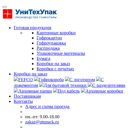
Готовая продукция
Картонные коробки
Гофрокартон
Гофроупаковка
Распродажа
Упаковочные материалы
Бумага
Коробки на заказ
Коробки с печатью
Коробки на заказ
FEFCO
Гофрокороба
С логотипом
С
ложементом
Для бытовой техники
С разделителями
Архивные папки
Под кабель
Архивные коробки
Поставщикам
Контакты
Адрес и схема проезда
пн.-пт: 9.00-18.00
zakaz@utupack.ru