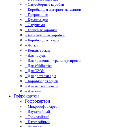
– Самосборные коробки
– Коробки для интернет-магазинов
– Гофроящики
– Крышка-дно
– С ручками
– Пищевые коробки
– 4-х клапанные коробки
– Коробки для склада
– Лотки
– Кондитерские
– Для посуды
– Для хранения и транспортировки
– Для Wildberries
– Для OZON
– Для доставки еды
– Коробки для обуви
– Для маркетплейсов
– Для книг
Гофрокартон
Гофрокартон
– Микрогофрокартон
– Двухслойный
– Трехслойный
– Пятислойный
– Листовой