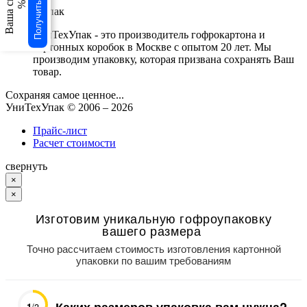
Получить скидку
Ваша скидка
%
УниТехУпак
УниТехУпак - это производитель гофрокартона и
картонных коробок в Москве с опытом 20 лет. Мы
производим упаковку, которая призвана сохранять Ваш
товар.
Сохраняя самое ценное...
УниТехУпак
© 2006 –
2026
Прайс-лист
Расчет стоимости
свернуть
×
×
Изготовим уникальную гофроупаковку
вашего размера
Точно рассчитаем стоимость изготовления картонной
упаковки по вашим требованиям
Каких размеров упаковка вам нужна?
1
/3