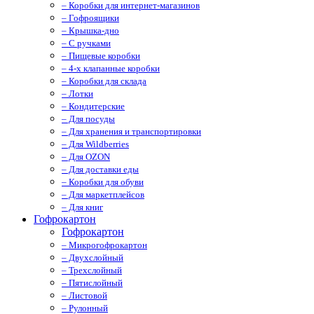
– Коробки для интернет-магазинов
– Гофроящики
– Крышка-дно
– С ручками
– Пищевые коробки
– 4-х клапанные коробки
– Коробки для склада
– Лотки
– Кондитерские
– Для посуды
– Для хранения и транспортировки
– Для Wildberries
– Для OZON
– Для доставки еды
– Коробки для обуви
– Для маркетплейсов
– Для книг
Гофрокартон
Гофрокартон
– Микрогофрокартон
– Двухслойный
– Трехслойный
– Пятислойный
– Листовой
– Рулонный