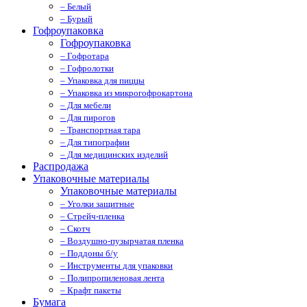
– Белый
– Бурый
Гофроупаковка
Гофроупаковка
– Гофротара
– Гофролотки
– Упаковка для пиццы
– Упаковка из микрогофрокартона
– Для мебели
– Для пирогов
– Транспортная тара
– Для типографии
– Для медицинских изделий
Распродажа
Упаковочные материалы
Упаковочные материалы
– Уголки защитные
– Стрейч-пленка
– Скотч
– Воздушно-пузырчатая пленка
– Поддоны б/у
– Инструменты для упаковки
– Полипропиленовая лента
– Крафт пакеты
Бумага