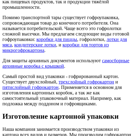
как пищевых продуктов, так и продукции тяжёлой
промышленности.
Помимо транспортной тары существует гофроупаковка,
сопровождающая товар до конечного потребителя. Она
называется потребительской. Чаще всего это гофролотки
сложной высечки. Мы предлагаем следующие виды готовой
гофроупаковки:
коробки для пиццы
, гофролотки,
лотки для
мяса
,
кондитерские лотки
, и
коробки для тортов из
микрогофрокартона
.
Для защиты архивных документов используют
самосборные
архивные коробка с крышкой
.
Самый простой вид упаковки - гофрированный картон.
Существует двухслойный,
трехслойный гофрокартон
и
пятислойный гофрокартон
. Применяется в основном для
изготовления картонных коробок, а так же как
самостоятельный упаковочный материал. Например, как
подложка между поддоном и гофроящиками.
Изготовление картонной упаковки
Наша компания занимается производством упаковки из
картона всех видов и размеров. Мы производим гофрокартон