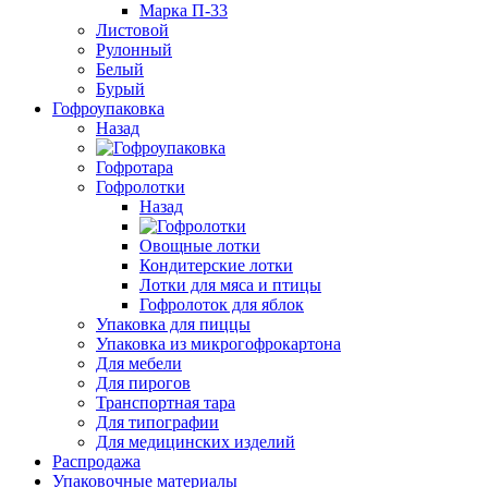
Марка П-33
Листовой
Рулонный
Белый
Бурый
Гофроупаковка
Назад
Гофротара
Гофролотки
Назад
Овощные лотки
Кондитерские лотки
Лотки для мяса и птицы
Гофролоток для яблок
Упаковка для пиццы
Упаковка из микрогофрокартона
Для мебели
Для пирогов
Транспортная тара
Для типографии
Для медицинских изделий
Распродажа
Упаковочные материалы