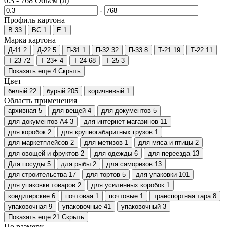
0.3
-
768
Объем (л)
-
Профиль картона
В
33
ВС
1
Е
1
Марка картона
Д-11
2
Д-22
5
П-31
1
П-32
32
П-33
8
Т-21
19
Т-22
11
Т-23
72
Т-23+
4
Т-24
68
Т-25
3
Показать еще 4
Скрыть
Цвет
белый
22
бурый
205
коричневый
1
Область применения
архивная
5
для вещей
4
для документов
5
для документов А4
3
для интернет магазинов
11
для коробок
2
для крупногабаритных грузов
1
для маркетплейсов
2
для метизов
1
для мяса и птицы
2
для овощей и фруктов
2
для одежды
6
для переезда
13
Для посуды
5
для рыбы
2
для саморезов
13
для строительства
17
для тортов
5
для упаковки
101
для упаковки товаров
2
для усиленных коробок
1
кондитерские
6
почтовая
1
почтовые
1
транспортная тара
8
упаковочная
9
упаковочные
41
упаковочный
3
Показать еще 21
Скрыть
По размеру