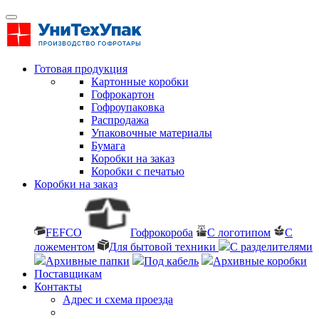
Готовая продукция
Картонные коробки
Гофрокартон
Гофроупаковка
Распродажа
Упаковочные материалы
Бумага
Коробки на заказ
Коробки с печатью
Коробки на заказ
FEFCO
Гофрокороба
С логотипом
С
ложементом
Для бытовой техники
С разделителями
Архивные папки
Под кабель
Архивные коробки
Поставщикам
Контакты
Адрес и схема проезда