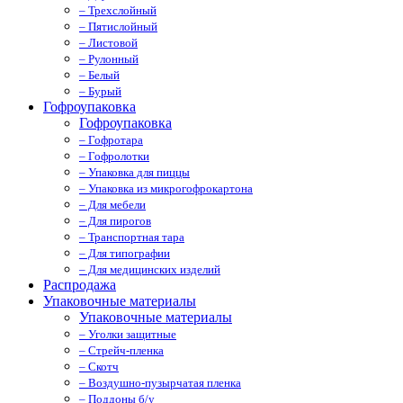
– Трехслойный
– Пятислойный
– Листовой
– Рулонный
– Белый
– Бурый
Гофроупаковка
Гофроупаковка
– Гофротара
– Гофролотки
– Упаковка для пиццы
– Упаковка из микрогофрокартона
– Для мебели
– Для пирогов
– Транспортная тара
– Для типографии
– Для медицинских изделий
Распродажа
Упаковочные материалы
Упаковочные материалы
– Уголки защитные
– Стрейч-пленка
– Скотч
– Воздушно-пузырчатая пленка
– Поддоны б/у