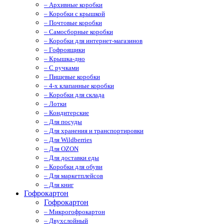
– Архивные коробки
– Коробки с крышкой
– Почтовые коробки
– Самосборные коробки
– Коробки для интернет-магазинов
– Гофроящики
– Крышка-дно
– С ручками
– Пищевые коробки
– 4-х клапанные коробки
– Коробки для склада
– Лотки
– Кондитерские
– Для посуды
– Для хранения и транспортировки
– Для Wildberries
– Для OZON
– Для доставки еды
– Коробки для обуви
– Для маркетплейсов
– Для книг
Гофрокартон
Гофрокартон
– Микрогофрокартон
– Двухслойный