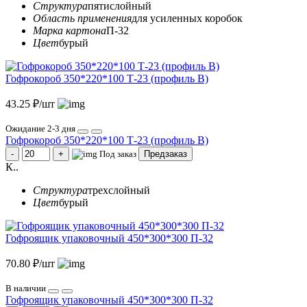
Структура
пятислойный
Область применения
для усиленных коробок
Марка картона
П-32
Цвет
бурый
Гофрокороб 350*220*100 Т-23 (профиль B)
43.25 ₽/шт
Ожидание 2-3 дня
Гофрокороб 350*220*100 Т-23 (профиль B)
Под заказ
Предзаказ
К..
Структура
трехслойный
Цвет
бурый
Гофроящик упаковочный 450*300*300 П-32
70.80 ₽/шт
В наличии
Гофроящик упаковочный 450*300*300 П-32