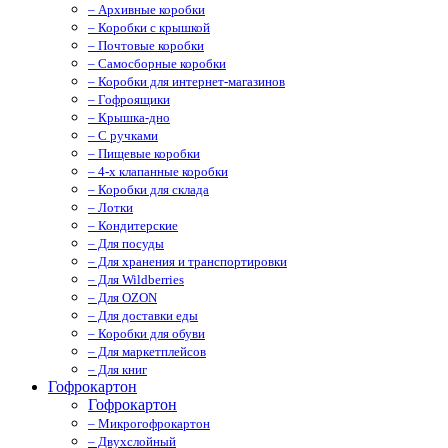
– Архивные коробки
– Коробки с крышкой
– Почтовые коробки
– Самосборные коробки
– Коробки для интернет-магазинов
– Гофроящики
– Крышка-дно
– С ручками
– Пищевые коробки
– 4-х клапанные коробки
– Коробки для склада
– Лотки
– Кондитерские
– Для посуды
– Для хранения и транспортировки
– Для Wildberries
– Для OZON
– Для доставки еды
– Коробки для обуви
– Для маркетплейсов
– Для книг
Гофрокартон
Гофрокартон
– Микрогофрокартон
– Двухслойный