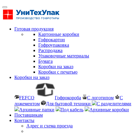
Готовая продукция
Картонные коробки
Гофрокартон
Гофроупаковка
Распродажа
Упаковочные материалы
Бумага
Коробки на заказ
Коробки с печатью
Коробки на заказ
FEFCO
Гофрокороба
С логотипом
С
ложементом
Для бытовой техники
С разделителями
Архивные папки
Под кабель
Архивные коробки
Поставщикам
Контакты
Адрес и схема проезда