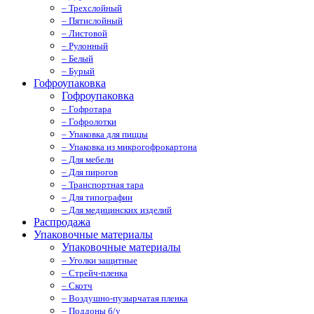
– Трехслойный
– Пятислойный
– Листовой
– Рулонный
– Белый
– Бурый
Гофроупаковка
Гофроупаковка
– Гофротара
– Гофролотки
– Упаковка для пиццы
– Упаковка из микрогофрокартона
– Для мебели
– Для пирогов
– Транспортная тара
– Для типографии
– Для медицинских изделий
Распродажа
Упаковочные материалы
Упаковочные материалы
– Уголки защитные
– Стрейч-пленка
– Скотч
– Воздушно-пузырчатая пленка
– Поддоны б/у