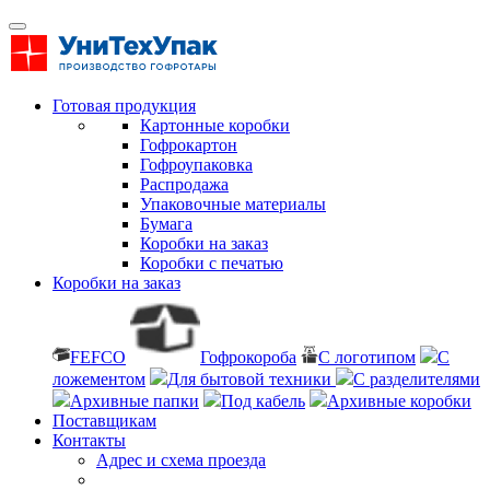
Готовая продукция
Картонные коробки
Гофрокартон
Гофроупаковка
Распродажа
Упаковочные материалы
Бумага
Коробки на заказ
Коробки с печатью
Коробки на заказ
FEFCO
Гофрокороба
С логотипом
С
ложементом
Для бытовой техники
С разделителями
Архивные папки
Под кабель
Архивные коробки
Поставщикам
Контакты
Адрес и схема проезда