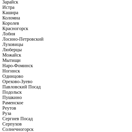
Зарайск
Истра
Кашира
Коломна
Королев
Красногорск
Лобня
Лосино-Петровский
Луховицы
Люберцы
Можайск
Мытищи
Наро-Фоминск
Ногинск
Одинцово
Орехово-Зуево
Павловский Посад
Подольск
Пушкино
Раменское
Реутов
Руза
Сергиев Посад
Серпухов
Солнечногорск