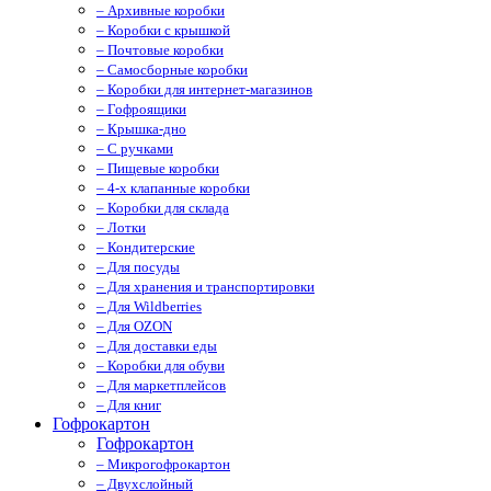
– Архивные коробки
– Коробки с крышкой
– Почтовые коробки
– Самосборные коробки
– Коробки для интернет-магазинов
– Гофроящики
– Крышка-дно
– С ручками
– Пищевые коробки
– 4-х клапанные коробки
– Коробки для склада
– Лотки
– Кондитерские
– Для посуды
– Для хранения и транспортировки
– Для Wildberries
– Для OZON
– Для доставки еды
– Коробки для обуви
– Для маркетплейсов
– Для книг
Гофрокартон
Гофрокартон
– Микрогофрокартон
– Двухслойный