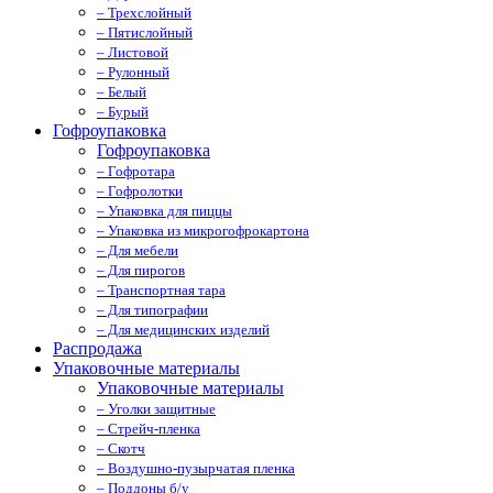
– Трехслойный
– Пятислойный
– Листовой
– Рулонный
– Белый
– Бурый
Гофроупаковка
Гофроупаковка
– Гофротара
– Гофролотки
– Упаковка для пиццы
– Упаковка из микрогофрокартона
– Для мебели
– Для пирогов
– Транспортная тара
– Для типографии
– Для медицинских изделий
Распродажа
Упаковочные материалы
Упаковочные материалы
– Уголки защитные
– Стрейч-пленка
– Скотч
– Воздушно-пузырчатая пленка
– Поддоны б/у