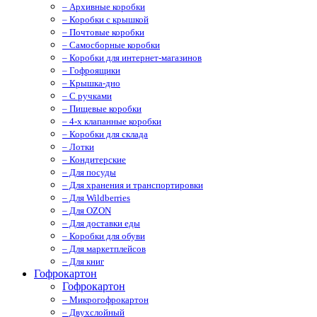
– Архивные коробки
– Коробки с крышкой
– Почтовые коробки
– Самосборные коробки
– Коробки для интернет-магазинов
– Гофроящики
– Крышка-дно
– С ручками
– Пищевые коробки
– 4-х клапанные коробки
– Коробки для склада
– Лотки
– Кондитерские
– Для посуды
– Для хранения и транспортировки
– Для Wildberries
– Для OZON
– Для доставки еды
– Коробки для обуви
– Для маркетплейсов
– Для книг
Гофрокартон
Гофрокартон
– Микрогофрокартон
– Двухслойный