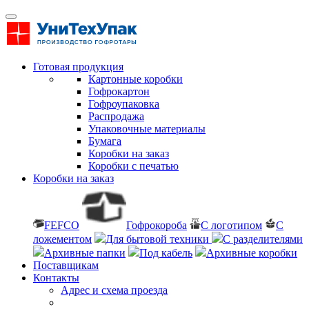
Готовая продукция
Картонные коробки
Гофрокартон
Гофроупаковка
Распродажа
Упаковочные материалы
Бумага
Коробки на заказ
Коробки с печатью
Коробки на заказ
FEFCO
Гофрокороба
С логотипом
С
ложементом
Для бытовой техники
С разделителями
Архивные папки
Под кабель
Архивные коробки
Поставщикам
Контакты
Адрес и схема проезда