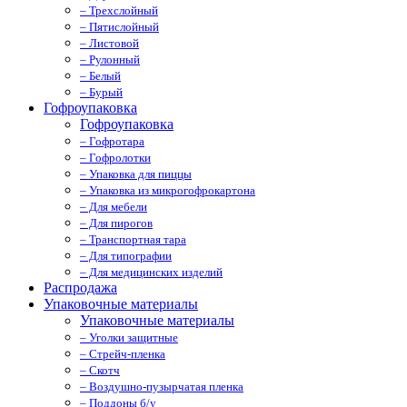
– Трехслойный
– Пятислойный
– Листовой
– Рулонный
– Белый
– Бурый
Гофроупаковка
Гофроупаковка
– Гофротара
– Гофролотки
– Упаковка для пиццы
– Упаковка из микрогофрокартона
– Для мебели
– Для пирогов
– Транспортная тара
– Для типографии
– Для медицинских изделий
Распродажа
Упаковочные материалы
Упаковочные материалы
– Уголки защитные
– Стрейч-пленка
– Скотч
– Воздушно-пузырчатая пленка
– Поддоны б/у