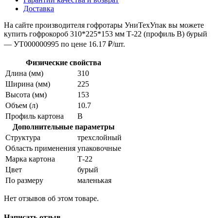
Доставка
На сайте производителя гофротары УниТехУпак вы можете
купить гофрокороб 310*225*153 мм Т-22 (профиль B) бурый
— УТ000000995 по цене 16.17 ₽/шт.
Физические свойства
Длина (мм)
310
Ширина (мм)
225
Высота (мм)
153
Объем (л)
10.7
Профиль картона
В
Дополнительные параметры
Структура
трехслойный
Область применения
упаковочные
Марка картона
Т-22
Цвет
бурый
По размеру
маленькая
Нет отзывов об этом товаре.
Написать отзыв