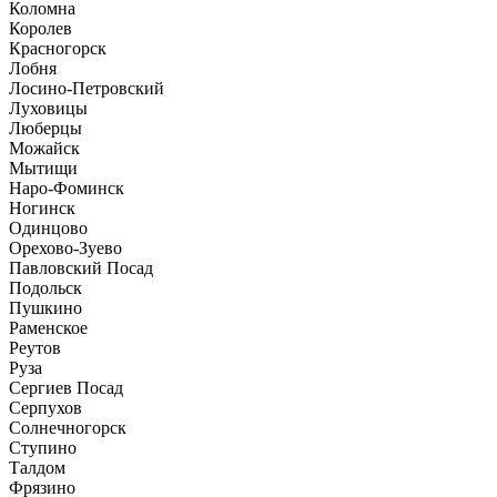
Коломна
Королев
Красногорск
Лобня
Лосино-Петровский
Луховицы
Люберцы
Можайск
Мытищи
Наро-Фоминск
Ногинск
Одинцово
Орехово-Зуево
Павловский Посад
Подольск
Пушкино
Раменское
Реутов
Руза
Сергиев Посад
Серпухов
Солнечногорск
Ступино
Талдом
Фрязино