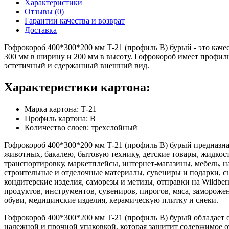
Характеристики
Отзывы (0)
Гарантии качества и возврат
Доставка
Гофрокороб 400*300*200 мм Т-21 (профиль B) бурый - это каче
300 мм в ширину и 200 мм в высоту. Гофрокороб имеет профил
эстетичный и сдержанный внешний вид.
Характеристики картона:
Марка картона: Т-21
Профиль картона: В
Количество слоев: трехслойный
Гофрокороб 400*300*200 мм Т-21 (профиль B) бурый предназнач
животных, бакалею, бытовую технику, детские товары, жидкости
транспортировку, маркетплейсы, интернет-магазины, мебель, н
строительные и отделочные материалы, сувениры и подарки, сы
кондитерские изделия, саморезы и метизы, отправки на Wildbe
продуктов, инструментов, сувениров, пирогов, мяса, заморожен
обуви, медицинские изделия, керамическую плитку и снеки.
Гофрокороб 400*300*200 мм Т-21 (профиль B) бурый обладает о
надежной и прочной упаковкой, которая защитит содержимое о