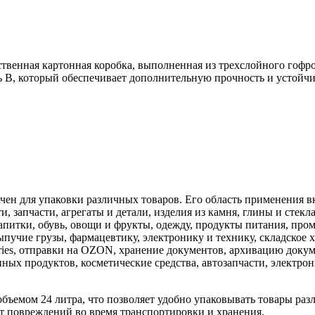
ственная картонная коробка, выполненная из трехслойного гофро
ь B, который обеспечивает дополнительную прочность и устойчи
ен для упаковки различных товаров. Его область применения вк
, запчасти, агрегаты и детали, изделия из камня, глины и стекл
апитки, обувь, овощи и фрукты, одежду, продукты питания, пром
пучие грузы, фармацевтику, электронику и технику, складское 
rries, отправки на OZON, хранение документов, архивацию докум
ных продуктов, косметические средства, автозапчасти, электрон
бъемом 24 литра, что позволяет удобно упаковывать товары раз
т повреждений во время транспортировки и хранения.