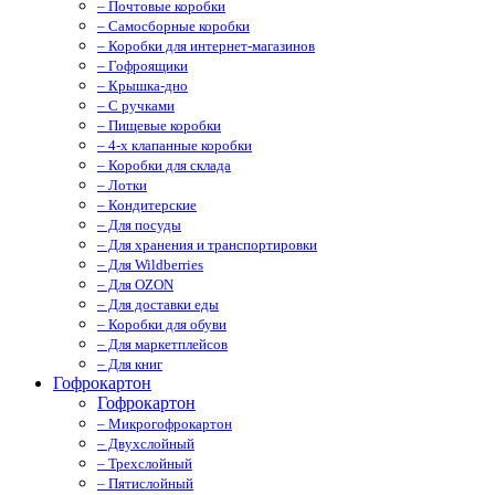
– Почтовые коробки
– Самосборные коробки
– Коробки для интернет-магазинов
– Гофроящики
– Крышка-дно
– С ручками
– Пищевые коробки
– 4-х клапанные коробки
– Коробки для склада
– Лотки
– Кондитерские
– Для посуды
– Для хранения и транспортировки
– Для Wildberries
– Для OZON
– Для доставки еды
– Коробки для обуви
– Для маркетплейсов
– Для книг
Гофрокартон
Гофрокартон
– Микрогофрокартон
– Двухслойный
– Трехслойный
– Пятислойный