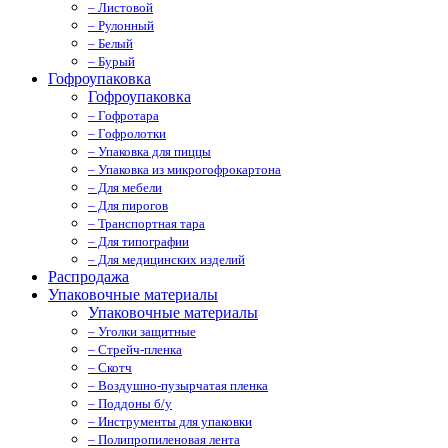
– Листовой
– Рулонный
– Белый
– Бурый
Гофроупаковка
Гофроупаковка
– Гофротара
– Гофролотки
– Упаковка для пиццы
– Упаковка из микрогофрокартона
– Для мебели
– Для пирогов
– Транспортная тара
– Для типографии
– Для медицинских изделий
Распродажа
Упаковочные материалы
Упаковочные материалы
– Уголки защитные
– Стрейч-пленка
– Скотч
– Воздушно-пузырчатая пленка
– Поддоны б/у
– Инструменты для упаковки
– Полипропиленовая лента