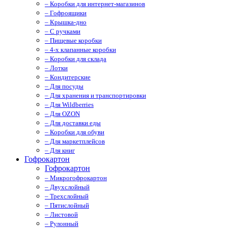
– Коробки для интернет-магазинов
– Гофроящики
– Крышка-дно
– С ручками
– Пищевые коробки
– 4-х клапанные коробки
– Коробки для склада
– Лотки
– Кондитерские
– Для посуды
– Для хранения и транспортировки
– Для Wildberries
– Для OZON
– Для доставки еды
– Коробки для обуви
– Для маркетплейсов
– Для книг
Гофрокартон
Гофрокартон
– Микрогофрокартон
– Двухслойный
– Трехслойный
– Пятислойный
– Листовой
– Рулонный