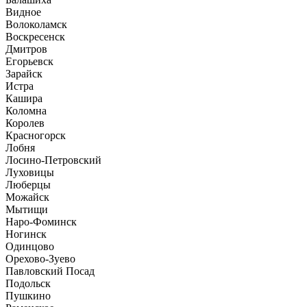
Видное
Волоколамск
Воскресенск
Дмитров
Егорьевск
Зарайск
Истра
Кашира
Коломна
Королев
Красногорск
Лобня
Лосино-Петровский
Луховицы
Люберцы
Можайск
Мытищи
Наро-Фоминск
Ногинск
Одинцово
Орехово-Зуево
Павловский Посад
Подольск
Пушкино