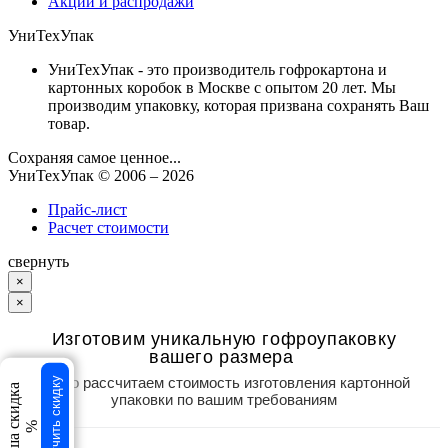
Акции и распродажи
УниТехУпак
УниТехУпак - это производитель гофрокартона и
картонных коробок в Москве с опытом 20 лет. Мы
производим упаковку, которая призвана сохранять Ваш
товар.
Сохраняя самое ценное...
УниТехУпак
© 2006 –
2026
Прайс-лист
Расчет стоимости
свернуть
×
×
Изготовим уникальную гофроупаковку
вашего размера
Точно рассчитаем стоимость изготовления картонной
Получить скидку
Ваша скидка
упаковки по вашим требованиям
%