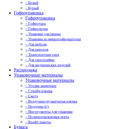
– Белый
– Бурый
Гофроупаковка
Гофроупаковка
– Гофротара
– Гофролотки
– Упаковка для пиццы
– Упаковка из микрогофрокартона
– Для мебели
– Для пирогов
– Транспортная тара
– Для типографии
– Для медицинских изделий
Распродажа
Упаковочные материалы
Упаковочные материалы
– Уголки защитные
– Стрейч-пленка
– Скотч
– Воздушно-пузырчатая пленка
– Поддоны б/у
– Инструменты для упаковки
– Полипропиленовая лента
– Крафт пакеты
Бумага