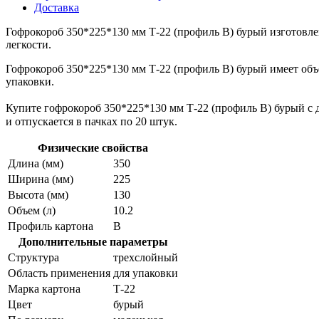
Доставка
Гофрокороб 350*225*130 мм Т-22 (профиль B) бурый изготовле
легкости.
Гофрокороб 350*225*130 мм Т-22 (профиль B) бурый имеет объе
упаковки.
Купите гофрокороб 350*225*130 мм Т-22 (профиль B) бурый с д
и отпускается в пачках по 20 штук.
Физические свойства
Длина (мм)
350
Ширина (мм)
225
Высота (мм)
130
Объем (л)
10.2
Профиль картона
В
Дополнительные параметры
Структура
трехслойный
Область применения
для упаковки
Марка картона
Т-22
Цвет
бурый