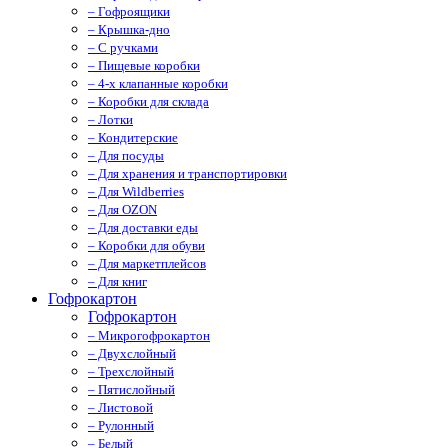
– Гофроящики
– Крышка-дно
– С ручками
– Пищевые коробки
– 4-х клапанные коробки
– Коробки для склада
– Лотки
– Кондитерские
– Для посуды
– Для хранения и транспортировки
– Для Wildberries
– Для OZON
– Для доставки еды
– Коробки для обуви
– Для маркетплейсов
– Для книг
Гофрокартон
Гофрокартон
– Микрогофрокартон
– Двухслойный
– Трехслойный
– Пятислойный
– Листовой
– Рулонный
– Белый