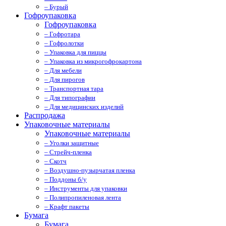
– Бурый
Гофроупаковка
Гофроупаковка
– Гофротара
– Гофролотки
– Упаковка для пиццы
– Упаковка из микрогофрокартона
– Для мебели
– Для пирогов
– Транспортная тара
– Для типографии
– Для медицинских изделий
Распродажа
Упаковочные материалы
Упаковочные материалы
– Уголки защитные
– Стрейч-пленка
– Скотч
– Воздушно-пузырчатая пленка
– Поддоны б/у
– Инструменты для упаковки
– Полипропиленовая лента
– Крафт пакеты
Бумага
Бумага