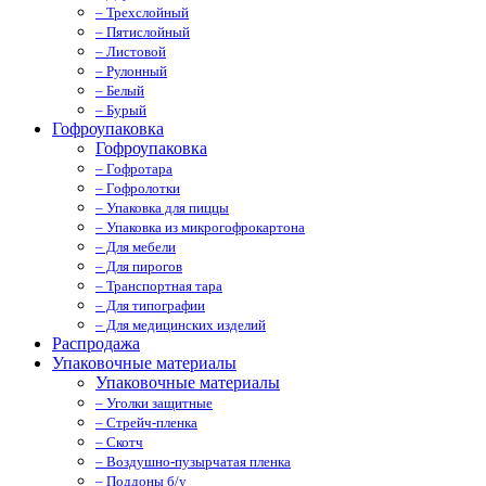
– Трехслойный
– Пятислойный
– Листовой
– Рулонный
– Белый
– Бурый
Гофроупаковка
Гофроупаковка
– Гофротара
– Гофролотки
– Упаковка для пиццы
– Упаковка из микрогофрокартона
– Для мебели
– Для пирогов
– Транспортная тара
– Для типографии
– Для медицинских изделий
Распродажа
Упаковочные материалы
Упаковочные материалы
– Уголки защитные
– Стрейч-пленка
– Скотч
– Воздушно-пузырчатая пленка
– Поддоны б/у