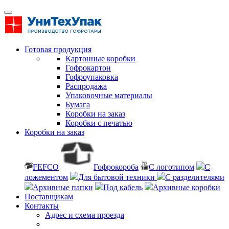
Готовая продукция
Картонные коробки
Гофрокартон
Гофроупаковка
Распродажа
Упаковочные материалы
Бумага
Коробки на заказ
Коробки с печатью
Коробки на заказ
FEFCO
Гофрокороба
С логотипом
С
ложементом
Для бытовой техники
С разделителями
Архивные папки
Под кабель
Архивные коробки
Поставщикам
Контакты
Адрес и схема проезда