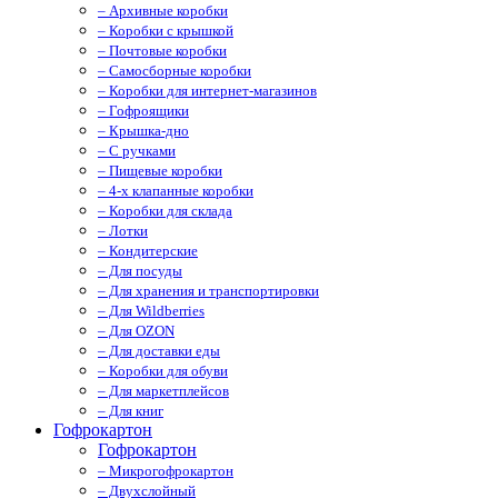
– Архивные коробки
– Коробки с крышкой
– Почтовые коробки
– Самосборные коробки
– Коробки для интернет-магазинов
– Гофроящики
– Крышка-дно
– С ручками
– Пищевые коробки
– 4-х клапанные коробки
– Коробки для склада
– Лотки
– Кондитерские
– Для посуды
– Для хранения и транспортировки
– Для Wildberries
– Для OZON
– Для доставки еды
– Коробки для обуви
– Для маркетплейсов
– Для книг
Гофрокартон
Гофрокартон
– Микрогофрокартон
– Двухслойный