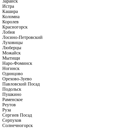
Зарайск
Истра
Кашира
Коломна
Королев
Красногорск
Лобня
Лосино-Петровский
Луховицы
Люберцы
Можайск
Мытищи
Наро-Фоминск
Ногинск
Одинцово
Орехово-Зуево
Павловский Посад
Подольск
Пушкино
Раменское
Реутов
Руза
Сергиев Посад
Серпухов
Солнечногорск