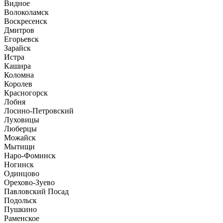
Видное
Волоколамск
Воскресенск
Дмитров
Егорьевск
Зарайск
Истра
Кашира
Коломна
Королев
Красногорск
Лобня
Лосино-Петровский
Луховицы
Люберцы
Можайск
Мытищи
Наро-Фоминск
Ногинск
Одинцово
Орехово-Зуево
Павловский Посад
Подольск
Пушкино
Раменское