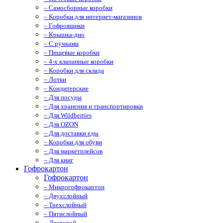
– Самосборные коробки
– Коробки для интернет-магазинов
– Гофроящики
– Крышка-дно
– С ручками
– Пищевые коробки
– 4-х клапанные коробки
– Коробки для склада
– Лотки
– Кондитерские
– Для посуды
– Для хранения и транспортировки
– Для Wildberries
– Для OZON
– Для доставки еды
– Коробки для обуви
– Для маркетплейсов
– Для книг
Гофрокартон
Гофрокартон
– Микрогофрокартон
– Двухслойный
– Трехслойный
– Пятислойный
– Листовой