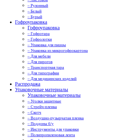
– Рулонный
– Белый
– Бурый
Гофроупаковка
Гофроупаковка
– Гофротара
– Гофролотки
– Упаковка для пиццы
– Упаковка из микрогофрокартона
– Для мебели
– Для пирогов
– Транспортная тара
– Для типографии
– Для медицинских изделий
Распродажа
Упаковочные материалы
Упаковочные материалы
– Уголки защитные
– Стрейч-пленка
– Скотч
– Воздушно-пузырчатая пленка
– Поддоны б/у
– Инструменты для упаковки
– Полипропиленовая лента