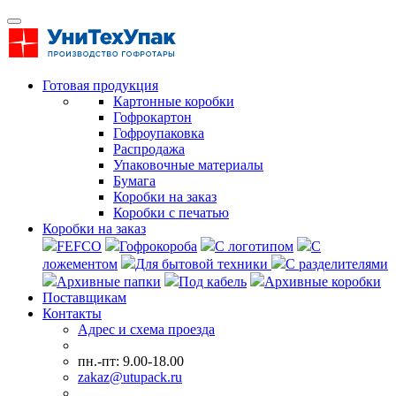
Готовая продукция
Картонные коробки
Гофрокартон
Гофроупаковка
Распродажа
Упаковочные материалы
Бумага
Коробки на заказ
Коробки с печатью
Коробки на заказ
FEFCO
Гофрокороба
С логотипом
С
ложементом
Для бытовой техники
С разделителями
Архивные папки
Под кабель
Архивные коробки
Поставщикам
Контакты
Адрес и схема проезда
пн.-пт: 9.00-18.00
zakaz@utupack.ru