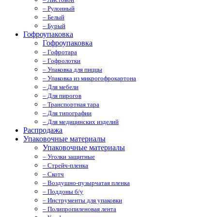
– Рулонный
– Белый
– Бурый
Гофроупаковка
Гофроупаковка
– Гофротара
– Гофролотки
– Упаковка для пиццы
– Упаковка из микрогофрокартона
– Для мебели
– Для пирогов
– Транспортная тара
– Для типографии
– Для медицинских изделий
Распродажа
Упаковочные материалы
Упаковочные материалы
– Уголки защитные
– Стрейч-пленка
– Скотч
– Воздушно-пузырчатая пленка
– Поддоны б/у
– Инструменты для упаковки
– Полипропиленовая лента