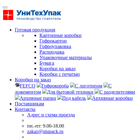
Готовая продукция
Картонные коробки
Гофрокартон
Гофроупаковка
Распродажа
Упаковочные материалы
Бумага
Коробки на заказ
Коробки с печатью
Коробки на заказ
FEFCO
Гофрокороба
С логотипом
С
ложементом
Для бытовой техники
С разделителями
Архивные папки
Под кабель
Архивные коробки
Поставщикам
Контакты
Адрес и схема проезда
пн.-пт: 9.00-18.00
zakaz@utupack.ru