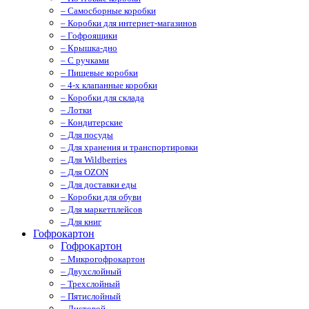
– Самосборные коробки
– Коробки для интернет-магазинов
– Гофроящики
– Крышка-дно
– С ручками
– Пищевые коробки
– 4-х клапанные коробки
– Коробки для склада
– Лотки
– Кондитерские
– Для посуды
– Для хранения и транспортировки
– Для Wildberries
– Для OZON
– Для доставки еды
– Коробки для обуви
– Для маркетплейсов
– Для книг
Гофрокартон
Гофрокартон
– Микрогофрокартон
– Двухслойный
– Трехслойный
– Пятислойный
– Листовой