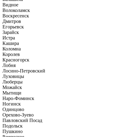
Видное
Волоколамск
Воскресенск
Дмитров
Егорьевск
Зарайск
Истра
Кашира
Коломна
Королев
Красногорск
Лобня
Лосино-Петровский
Луховицы
Люберцы
Можайск
Мытищи
Наро-Фоминск
Ногинск
Одинцово
Орехово-Зуево
Павловский Посад
Подольск
Пушкино
Раменское