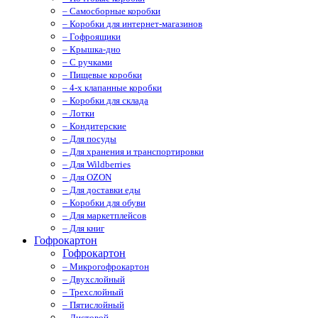
– Самосборные коробки
– Коробки для интернет-магазинов
– Гофроящики
– Крышка-дно
– С ручками
– Пищевые коробки
– 4-х клапанные коробки
– Коробки для склада
– Лотки
– Кондитерские
– Для посуды
– Для хранения и транспортировки
– Для Wildberries
– Для OZON
– Для доставки еды
– Коробки для обуви
– Для маркетплейсов
– Для книг
Гофрокартон
Гофрокартон
– Микрогофрокартон
– Двухслойный
– Трехслойный
– Пятислойный
– Листовой