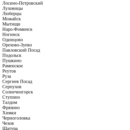
Лосино-Петровский
Луховицы
Люберцы
Можайск
Мытищи
Наро-Фоминск
Ногинск
Одинцово
Орехово-Зуево
Павловский Посад
Подольск
Пушкино
Раменское
Реутов
Руза
Сергиев Посад
Серпухов
Солнечногорск
Ступино
Талдом
Фрязино
Химки
Черноголовка
Чехов
Шатура