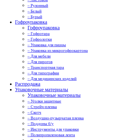
– Рулонный
– Белый
– Бурый
Гофроупаковка
Гофроупаковка
– Гофротара
– Гофролотки
– Упаковка для пиццы
– Упаковка из микрогофрокартона
– Для мебели
– Для пирогов
– Транспортная тара
– Для типографии
– Для медицинских изделий
Распродажа
Упаковочные материалы
Упаковочные материалы
– Уголки защитные
– Стрейч-пленка
– Скотч
– Воздушно-пузырчатая пленка
– Поддоны б/у
– Инструменты для упаковки
– Полипропиленовая лента