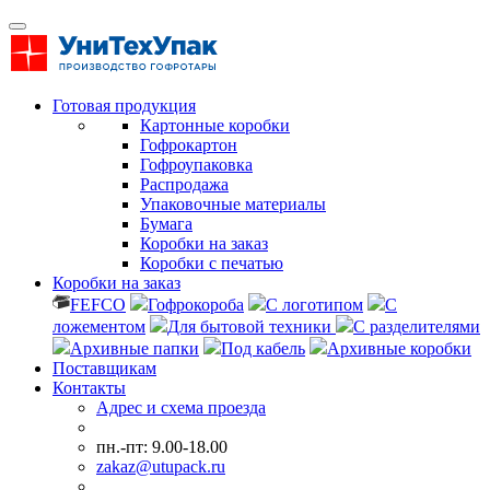
Готовая продукция
Картонные коробки
Гофрокартон
Гофроупаковка
Распродажа
Упаковочные материалы
Бумага
Коробки на заказ
Коробки с печатью
Коробки на заказ
FEFCO
Гофрокороба
С логотипом
С
ложементом
Для бытовой техники
С разделителями
Архивные папки
Под кабель
Архивные коробки
Поставщикам
Контакты
Адрес и схема проезда
пн.-пт: 9.00-18.00
zakaz@utupack.ru