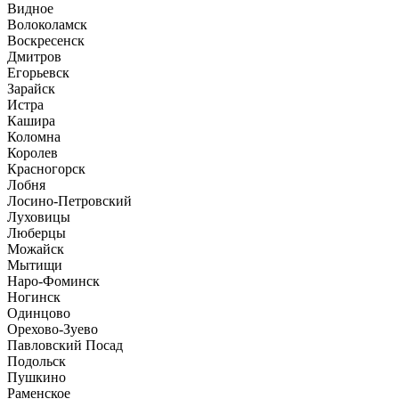
Видное
Волоколамск
Воскресенск
Дмитров
Егорьевск
Зарайск
Истра
Кашира
Коломна
Королев
Красногорск
Лобня
Лосино-Петровский
Луховицы
Люберцы
Можайск
Мытищи
Наро-Фоминск
Ногинск
Одинцово
Орехово-Зуево
Павловский Посад
Подольск
Пушкино
Раменское