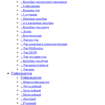
– Коробки для интернет-магазинов
– Гофроящики
– Крышка-дно
– С ручками
– Пищевые коробки
– 4-х клапанные коробки
– Коробки для склада
– Лотки
– Кондитерские
– Для посуды
– Для хранения и транспортировки
– Для Wildberries
– Для OZON
– Для доставки еды
– Коробки для обуви
– Для маркетплейсов
– Для книг
Гофрокартон
Гофрокартон
– Микрогофрокартон
– Двухслойный
– Трехслойный
– Пятислойный
– Листовой
– Рулонный