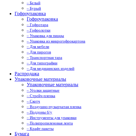
– Белый
– Бурый
Гофроупаковка
Гофроупаковка
– Гофротара
– Гофролотки
– Упаковка для пиццы
– Упаковка из микрогофрокартона
– Для мебели
– Для пирогов
– Транспортная тара
– Для типографии
– Для медицинских изделий
Распродажа
Упаковочные материалы
Упаковочные материалы
– Уголки защитные
– Стрейч-пленка
– Скотч
– Воздушно-пузырчатая пленка
– Поддоны б/у
– Инструменты для упаковки
– Полипропиленовая лента
– Крафт пакеты
Бумага