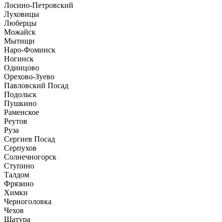
Лосино-Петровский
Луховицы
Люберцы
Можайск
Мытищи
Наро-Фоминск
Ногинск
Одинцово
Орехово-Зуево
Павловский Посад
Подольск
Пушкино
Раменское
Реутов
Руза
Сергиев Посад
Серпухов
Солнечногорск
Ступино
Талдом
Фрязино
Химки
Черноголовка
Чехов
Шатура