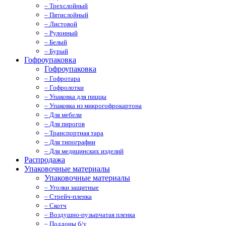
– Трехслойный
– Пятислойный
– Листовой
– Рулонный
– Белый
– Бурый
Гофроупаковка
Гофроупаковка
– Гофротара
– Гофролотки
– Упаковка для пиццы
– Упаковка из микрогофрокартона
– Для мебели
– Для пирогов
– Транспортная тара
– Для типографии
– Для медицинских изделий
Распродажа
Упаковочные материалы
Упаковочные материалы
– Уголки защитные
– Стрейч-пленка
– Скотч
– Воздушно-пузырчатая пленка
– Поддоны б/у