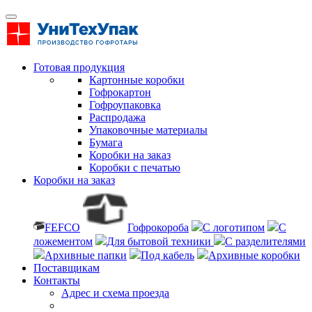
Готовая продукция
Картонные коробки
Гофрокартон
Гофроупаковка
Распродажа
Упаковочные материалы
Бумага
Коробки на заказ
Коробки с печатью
Коробки на заказ
FEFCO
Гофрокороба
С логотипом
С
ложементом
Для бытовой техники
С разделителями
Архивные папки
Под кабель
Архивные коробки
Поставщикам
Контакты
Адрес и схема проезда