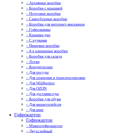
– Архивные коробки
– Коробки с крышкой
– Почтовые коробки
– Самосборные коробки
– Коробки для интернет-магазинов
– Гофроящики
– Крышка-дно
– С ручками
– Пищевые коробки
– 4-х клапанные коробки
– Коробки для склада
– Лотки
– Кондитерские
– Для посуды
– Для хранения и транспортировки
– Для Wildberries
– Для OZON
– Для доставки еды
– Коробки для обуви
– Для маркетплейсов
– Для книг
Гофрокартон
Гофрокартон
– Микрогофрокартон
– Двухслойный