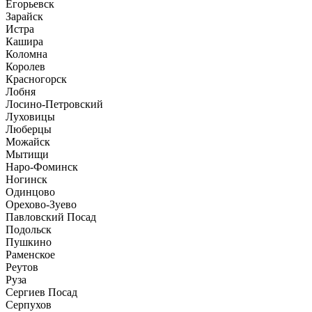
Егорьевск
Зарайск
Истра
Кашира
Коломна
Королев
Красногорск
Лобня
Лосино-Петровский
Луховицы
Люберцы
Можайск
Мытищи
Наро-Фоминск
Ногинск
Одинцово
Орехово-Зуево
Павловский Посад
Подольск
Пушкино
Раменское
Реутов
Руза
Сергиев Посад
Серпухов