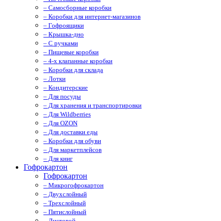
– Самосборные коробки
– Коробки для интернет-магазинов
– Гофроящики
– Крышка-дно
– С ручками
– Пищевые коробки
– 4-х клапанные коробки
– Коробки для склада
– Лотки
– Кондитерские
– Для посуды
– Для хранения и транспортировки
– Для Wildberries
– Для OZON
– Для доставки еды
– Коробки для обуви
– Для маркетплейсов
– Для книг
Гофрокартон
Гофрокартон
– Микрогофрокартон
– Двухслойный
– Трехслойный
– Пятислойный
– Листовой