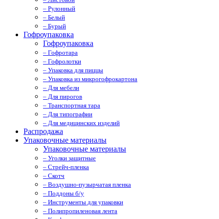
– Рулонный
– Белый
– Бурый
Гофроупаковка
Гофроупаковка
– Гофротара
– Гофролотки
– Упаковка для пиццы
– Упаковка из микрогофрокартона
– Для мебели
– Для пирогов
– Транспортная тара
– Для типографии
– Для медицинских изделий
Распродажа
Упаковочные материалы
Упаковочные материалы
– Уголки защитные
– Стрейч-пленка
– Скотч
– Воздушно-пузырчатая пленка
– Поддоны б/у
– Инструменты для упаковки
– Полипропиленовая лента