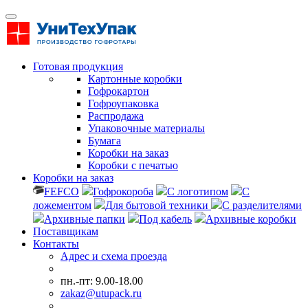
Готовая продукция
Картонные коробки
Гофрокартон
Гофроупаковка
Распродажа
Упаковочные материалы
Бумага
Коробки на заказ
Коробки с печатью
Коробки на заказ
FEFCO
Гофрокороба
С логотипом
С
ложементом
Для бытовой техники
С разделителями
Архивные папки
Под кабель
Архивные коробки
Поставщикам
Контакты
Адрес и схема проезда
пн.-пт: 9.00-18.00
zakaz@utupack.ru