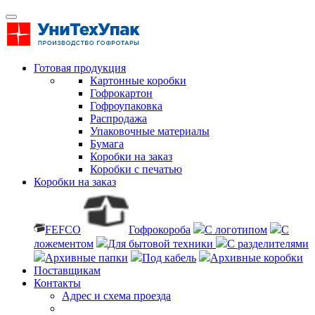
Готовая продукция
Картонные коробки
Гофрокартон
Гофроупаковка
Распродажа
Упаковочные материалы
Бумага
Коробки на заказ
Коробки с печатью
Коробки на заказ
FEFCO
Гофрокороба
С логотипом
С
ложементом
Для бытовой техники
С разделителями
Архивные папки
Под кабель
Архивные коробки
Поставщикам
Контакты
Адрес и схема проезда