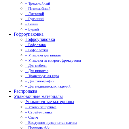
– Трехслойный
– Пятислойный
– Листовой
– Рулонный
– Белый
– Бурый
Гофроупаковка
Гофроупаковка
– Гофротара
– Гофролотки
– Упаковка для пиццы
– Упаковка из микрогофрокартона
– Для мебели
– Для пирогов
– Транспортная тара
– Для типографии
– Для медицинских изделий
Распродажа
Упаковочные материалы
Упаковочные материалы
– Уголки защитные
– Стрейч-пленка
– Скотч
– Воздушно-пузырчатая пленка
– Поддоны б/у