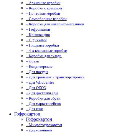
– Архивные коробки
– Коробки с крышкой
– Почтовые коробки
– Самосборные коробки
– Коробки для интернет-магазинов
– Гофроящики
– Крышка-дно
– С ручками
– Пищевые коробки
– 4-х клапанные коробки
– Коробки для склада
– Лотки
– Кондитерские
– Для посуды
– Для хранения и транспортировки
– Для Wildberries
– Для OZON
– Для доставки еды
– Коробки для обуви
– Для маркетплейсов
– Для книг
Гофрокартон
Гофрокартон
– Микрогофрокартон
– Двухслойный