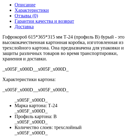
Описание
Характеристики
Отзывы (0)
Гарантии качества и возврат
Доставка
Гофрокороб 615*365*315 мм Т-24 (профиль B) бурый - это
высококачественная картонная коробка, изготовленная из
трехслойного картона. Она предназначена для упаковки и
защиты различных товаров во время транспортировки,
хранения и доставки.
_x005F_x000D__x005F_x000D_
Характеристики картона:
_x005F_x000D__x005F_x000D_
_x005F_x000D_
Марка картона: Т-24
_x005F_x000D_
Профиль картона: В
_x005F_x000D_
Количество слоев: трехслойный
_x005F_x000D_