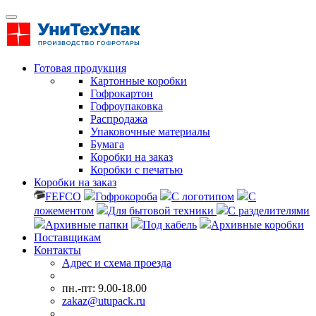
Готовая продукция
Картонные коробки
Гофрокартон
Гофроупаковка
Распродажа
Упаковочные материалы
Бумага
Коробки на заказ
Коробки с печатью
Коробки на заказ
FEFCO
Гофрокороба
С логотипом
С
ложементом
Для бытовой техники
С разделителями
Архивные папки
Под кабель
Архивные коробки
Поставщикам
Контакты
Адрес и схема проезда
пн.-пт: 9.00-18.00
zakaz@utupack.ru