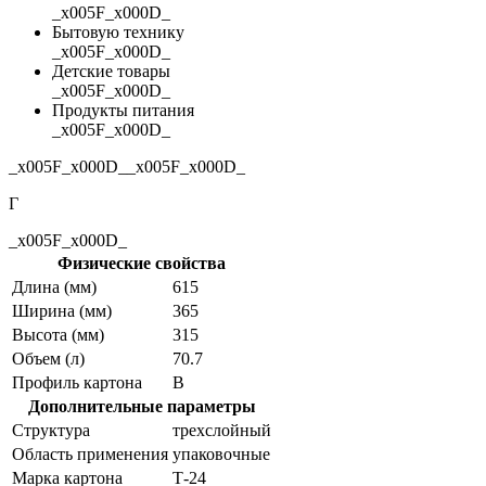
_x005F_x000D_
Бытовую технику
_x005F_x000D_
Детские товары
_x005F_x000D_
Продукты питания
_x005F_x000D_
_x005F_x000D__x005F_x000D_
Г
_x005F_x000D_
Физические свойства
Длина (мм)
615
Ширина (мм)
365
Высота (мм)
315
Объем (л)
70.7
Профиль картона
В
Дополнительные параметры
Структура
трехслойный
Область применения
упаковочные
Марка картона
Т-24