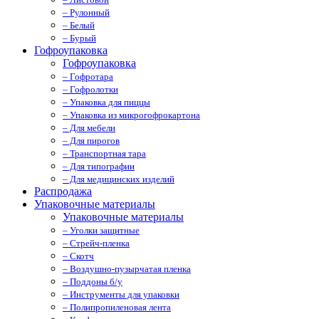
– Рулонный
– Белый
– Бурый
Гофроупаковка
Гофроупаковка
– Гофротара
– Гофролотки
– Упаковка для пиццы
– Упаковка из микрогофрокартона
– Для мебели
– Для пирогов
– Транспортная тара
– Для типографии
– Для медицинских изделий
Распродажа
Упаковочные материалы
Упаковочные материалы
– Уголки защитные
– Стрейч-пленка
– Скотч
– Воздушно-пузырчатая пленка
– Поддоны б/у
– Инструменты для упаковки
– Полипропиленовая лента