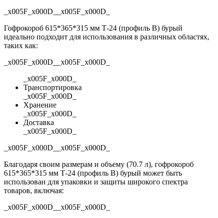
_x005F_x000D__x005F_x000D_
Гофрокороб 615*365*315 мм Т-24 (профиль B) бурый
идеально подходит для использования в различных областях,
таких как:
_x005F_x000D__x005F_x000D_
_x005F_x000D_
Транспортировка
_x005F_x000D_
Хранение
_x005F_x000D_
Доставка
_x005F_x000D_
_x005F_x000D__x005F_x000D_
Благодаря своим размерам и объему (70.7 л), гофрокороб
615*365*315 мм Т-24 (профиль B) бурый может быть
использован для упаковки и защиты широкого спектра
товаров, включая:
_x005F_x000D__x005F_x000D_