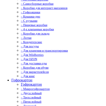
– Самосборные коробки
– Коробки для интернет-магазинов
– Гофроящики
– Крышка-дно
– С ручками
– Пищевые коробки
– 4-х клапанные коробки
– Коробки для склада
– Лотки
– Кондитерские
– Для посуды
– Для хранения и транспортировки
– Для Wildberries
– Для OZON
– Для доставки еды
– Коробки для обуви
– Для маркетплейсов
– Для книг
Гофрокартон
Гофрокартон
– Микрогофрокартон
– Двухслойный
– Трехслойный
– Пятислойный
– Листовой