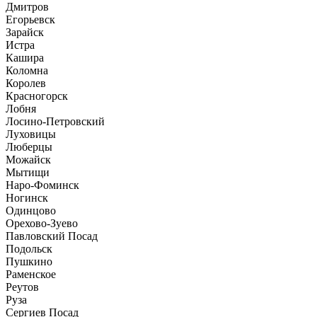
Дмитров
Егорьевск
Зарайск
Истра
Кашира
Коломна
Королев
Красногорск
Лобня
Лосино-Петровский
Луховицы
Люберцы
Можайск
Мытищи
Наро-Фоминск
Ногинск
Одинцово
Орехово-Зуево
Павловский Посад
Подольск
Пушкино
Раменское
Реутов
Руза
Сергиев Посад