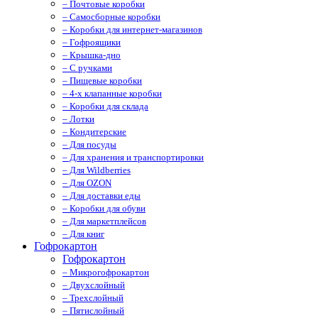
– Почтовые коробки
– Самосборные коробки
– Коробки для интернет-магазинов
– Гофроящики
– Крышка-дно
– С ручками
– Пищевые коробки
– 4-х клапанные коробки
– Коробки для склада
– Лотки
– Кондитерские
– Для посуды
– Для хранения и транспортировки
– Для Wildberries
– Для OZON
– Для доставки еды
– Коробки для обуви
– Для маркетплейсов
– Для книг
Гофрокартон
Гофрокартон
– Микрогофрокартон
– Двухслойный
– Трехслойный
– Пятислойный