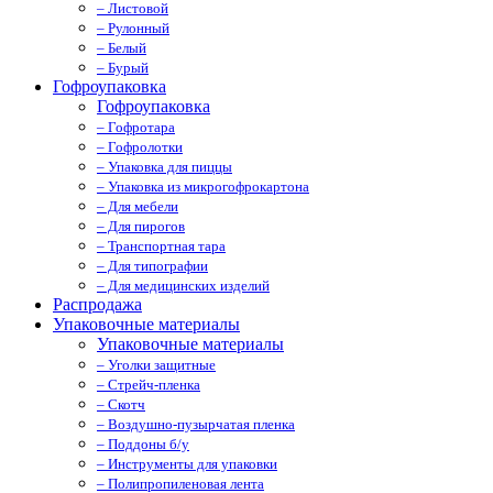
– Листовой
– Рулонный
– Белый
– Бурый
Гофроупаковка
Гофроупаковка
– Гофротара
– Гофролотки
– Упаковка для пиццы
– Упаковка из микрогофрокартона
– Для мебели
– Для пирогов
– Транспортная тара
– Для типографии
– Для медицинских изделий
Распродажа
Упаковочные материалы
Упаковочные материалы
– Уголки защитные
– Стрейч-пленка
– Скотч
– Воздушно-пузырчатая пленка
– Поддоны б/у
– Инструменты для упаковки
– Полипропиленовая лента