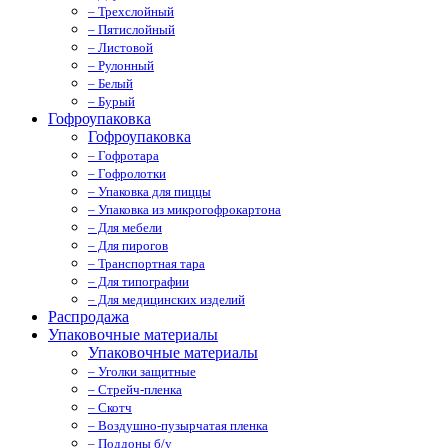
– Трехслойный
– Пятислойный
– Листовой
– Рулонный
– Белый
– Бурый
Гофроупаковка
Гофроупаковка
– Гофротара
– Гофролотки
– Упаковка для пиццы
– Упаковка из микрогофрокартона
– Для мебели
– Для пирогов
– Транспортная тара
– Для типографии
– Для медицинских изделий
Распродажа
Упаковочные материалы
Упаковочные материалы
– Уголки защитные
– Стрейч-пленка
– Скотч
– Воздушно-пузырчатая пленка
– Поддоны б/у