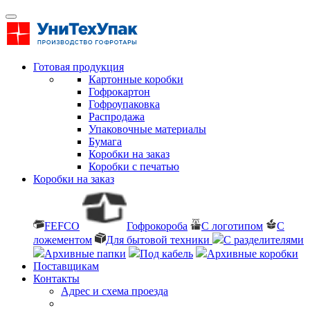
Готовая продукция
Картонные коробки
Гофрокартон
Гофроупаковка
Распродажа
Упаковочные материалы
Бумага
Коробки на заказ
Коробки с печатью
Коробки на заказ
FEFCO
Гофрокороба
С логотипом
С
ложементом
Для бытовой техники
С разделителями
Архивные папки
Под кабель
Архивные коробки
Поставщикам
Контакты
Адрес и схема проезда