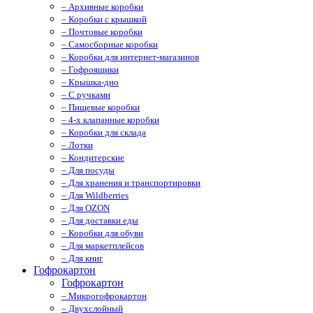
– Архивные коробки
– Коробки с крышкой
– Почтовые коробки
– Самосборные коробки
– Коробки для интернет-магазинов
– Гофроящики
– Крышка-дно
– С ручками
– Пищевые коробки
– 4-х клапанные коробки
– Коробки для склада
– Лотки
– Кондитерские
– Для посуды
– Для хранения и транспортировки
– Для Wildberries
– Для OZON
– Для доставки еды
– Коробки для обуви
– Для маркетплейсов
– Для книг
Гофрокартон
Гофрокартон
– Микрогофрокартон
– Двухслойный