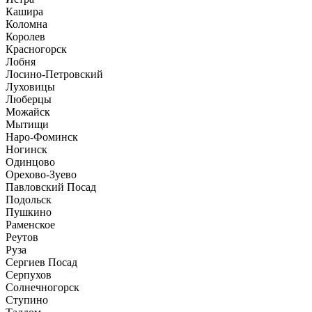
Кашира
Коломна
Королев
Красногорск
Лобня
Лосино-Петровский
Луховицы
Люберцы
Можайск
Мытищи
Наро-Фоминск
Ногинск
Одинцово
Орехово-Зуево
Павловский Посад
Подольск
Пушкино
Раменское
Реутов
Руза
Сергиев Посад
Серпухов
Солнечногорск
Ступино