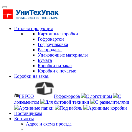
Готовая продукция
Картонные коробки
Гофрокартон
Гофроупаковка
Распродажа
Упаковочные материалы
Бумага
Коробки на заказ
Коробки с печатью
Коробки на заказ
FEFCO
Гофрокороба
С логотипом
С
ложементом
Для бытовой техники
С разделителями
Архивные папки
Под кабель
Архивные коробки
Поставщикам
Контакты
Адрес и схема проезда