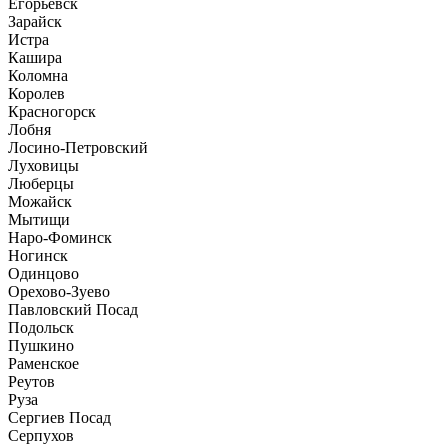
Егорьевск
Зарайск
Истра
Кашира
Коломна
Королев
Красногорск
Лобня
Лосино-Петровский
Луховицы
Люберцы
Можайск
Мытищи
Наро-Фоминск
Ногинск
Одинцово
Орехово-Зуево
Павловский Посад
Подольск
Пушкино
Раменское
Реутов
Руза
Сергиев Посад
Серпухов