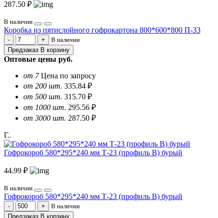
287.50 ₽
В наличии
Коробка из пятислойного гофрокартона 800*600*800 П-33
В наличии
Предзаказ
В корзину
Оптовые цены
руб.
от 7
Цена по запросу
от 200 шт.
335.84 ₽
от 500 шт.
315.70 ₽
от 1000 шт.
295.56 ₽
от 3000 шт.
287.50 ₽
Г..
Гофрокороб 580*295*240 мм Т-23 (профиль B) бурый
44.99 ₽
В наличии
Гофрокороб 580*295*240 мм Т-23 (профиль B) бурый
В наличии
Предзаказ
В корзину