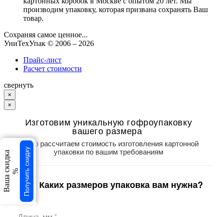
картонных коробок в Москве с опытом 20 лет. Мы
производим упаковку, которая призвана сохранять Ваш
товар.
Сохраняя самое ценное...
УниТехУпак
© 2006 –
2026
Прайс-лист
Расчет стоимости
свернуть
×
×
Изготовим уникальную гофроупаковку
вашего размера
Точно рассчитаем стоимость изготовления картонной
Получить скидку
упаковки по вашим требованиям
Ваша скидка
%
Каких размеров упаковка вам нужна?
1
/3
Длина, мм
*