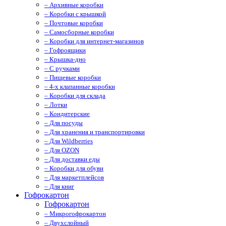
– Архивные коробки
– Коробки с крышкой
– Почтовые коробки
– Самосборные коробки
– Коробки для интернет-магазинов
– Гофроящики
– Крышка-дно
– С ручками
– Пищевые коробки
– 4-х клапанные коробки
– Коробки для склада
– Лотки
– Кондитерские
– Для посуды
– Для хранения и транспортировки
– Для Wildberries
– Для OZON
– Для доставки еды
– Коробки для обуви
– Для маркетплейсов
– Для книг
Гофрокартон
Гофрокартон
– Микрогофрокартон
– Двухслойный