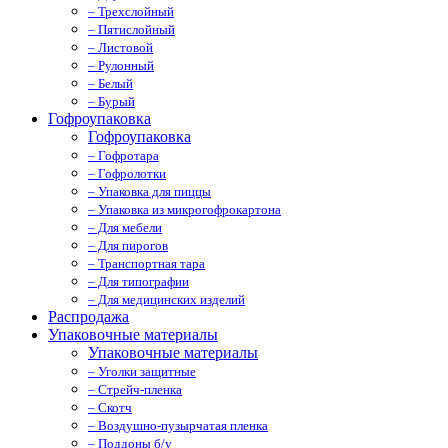
– Трехслойный
– Пятислойный
– Листовой
– Рулонный
– Белый
– Бурый
Гофроупаковка
Гофроупаковка
– Гофротара
– Гофролотки
– Упаковка для пиццы
– Упаковка из микрогофрокартона
– Для мебели
– Для пирогов
– Транспортная тара
– Для типографии
– Для медицинских изделий
Распродажа
Упаковочные материалы
Упаковочные материалы
– Уголки защитные
– Стрейч-пленка
– Скотч
– Воздушно-пузырчатая пленка
– Поддоны б/у