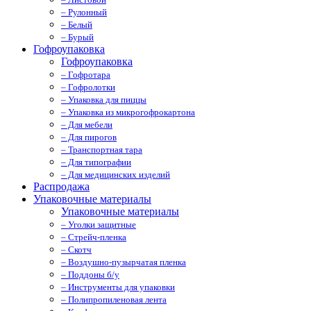
– Рулонный
– Белый
– Бурый
Гофроупаковка
Гофроупаковка
– Гофротара
– Гофролотки
– Упаковка для пиццы
– Упаковка из микрогофрокартона
– Для мебели
– Для пирогов
– Транспортная тара
– Для типографии
– Для медицинских изделий
Распродажа
Упаковочные материалы
Упаковочные материалы
– Уголки защитные
– Стрейч-пленка
– Скотч
– Воздушно-пузырчатая пленка
– Поддоны б/у
– Инструменты для упаковки
– Полипропиленовая лента