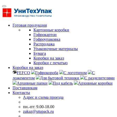
Готовая продукция
Картонные коробки
Гофрокартон
Гофроупаковка
Распродажа
Упаковочные материалы
Бумага
Коробки на заказ
Коробки с печатью
Коробки на заказ
FEFCO
Гофрокороба
С логотипом
С
ложементом
Для бытовой техники
С разделителями
Архивные папки
Под кабель
Архивные коробки
Поставщикам
Контакты
Адрес и схема проезда
пн.-пт: 9.00-18.00
zakaz@utupack.ru