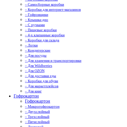
– Самосборные коробки
– Коробки для интернет-магазинов
– Гофроящики
– Крышка-дно
– С ручками
– Пищевые коробки
– 4-х клапанные коробки
– Коробки для склада
– Лотки
– Кондитерские
– Для посуды
– Для хранения и транспортировки
– Для Wildberries
– Для OZON
– Для доставки еды
– Коробки для обуви
– Для маркетплейсов
– Для книг
Гофрокартон
Гофрокартон
– Микрогофрокартон
– Двухслойный
– Трехслойный
– Пятислойный
– Листовой