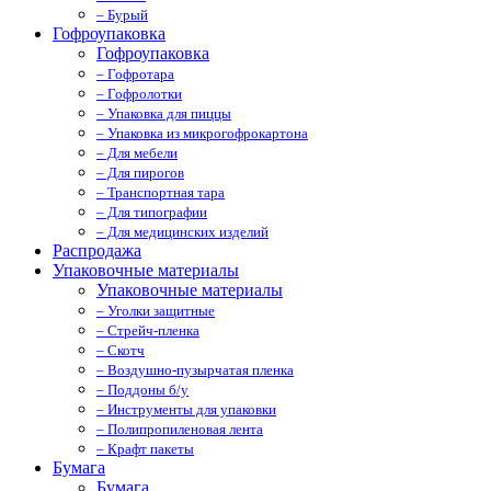
– Бурый
Гофроупаковка
Гофроупаковка
– Гофротара
– Гофролотки
– Упаковка для пиццы
– Упаковка из микрогофрокартона
– Для мебели
– Для пирогов
– Транспортная тара
– Для типографии
– Для медицинских изделий
Распродажа
Упаковочные материалы
Упаковочные материалы
– Уголки защитные
– Стрейч-пленка
– Скотч
– Воздушно-пузырчатая пленка
– Поддоны б/у
– Инструменты для упаковки
– Полипропиленовая лента
– Крафт пакеты
Бумага
Бумага