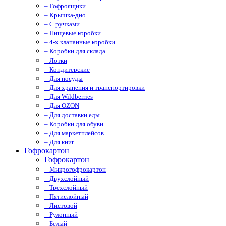
– Гофроящики
– Крышка-дно
– С ручками
– Пищевые коробки
– 4-х клапанные коробки
– Коробки для склада
– Лотки
– Кондитерские
– Для посуды
– Для хранения и транспортировки
– Для Wildberries
– Для OZON
– Для доставки еды
– Коробки для обуви
– Для маркетплейсов
– Для книг
Гофрокартон
Гофрокартон
– Микрогофрокартон
– Двухслойный
– Трехслойный
– Пятислойный
– Листовой
– Рулонный
– Белый