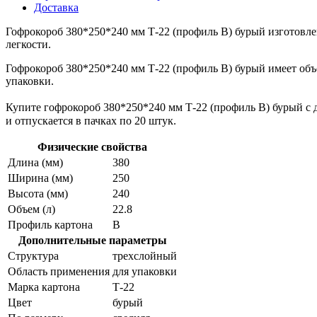
Доставка
Гофрокороб 380*250*240 мм Т-22 (профиль B) бурый изготовле
легкости.
Гофрокороб 380*250*240 мм Т-22 (профиль B) бурый имеет объе
упаковки.
Купите гофрокороб 380*250*240 мм Т-22 (профиль B) бурый с д
и отпускается в пачках по 20 штук.
Физические свойства
Длина (мм)
380
Ширина (мм)
250
Высота (мм)
240
Объем (л)
22.8
Профиль картона
В
Дополнительные параметры
Структура
трехслойный
Область применения
для упаковки
Марка картона
Т-22
Цвет
бурый