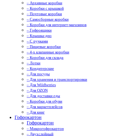
– Архивные коробки
– Коробки с крышкой
– Почтовые коробки
– Самосборные коробки
– Коробки для интернет-магазинов
– Гофроящики
– Крышка-дно
– С ручками
– Пищевые коробки
– 4-х клапанные коробки
– Коробки для склада
– Лотки
– Кондитерские
– Для посуды
– Для хранения и транспортировки
– Для Wildberries
– Для OZON
– Для доставки еды
– Коробки для обуви
– Для маркетплейсов
– Для книг
Гофрокартон
Гофрокартон
– Микрогофрокартон
– Двухслойный