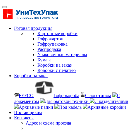
Готовая продукция
Картонные коробки
Гофрокартон
Гофроупаковка
Распродажа
Упаковочные материалы
Бумага
Коробки на заказ
Коробки с печатью
Коробки на заказ
FEFCO
Гофрокороба
С логотипом
С
ложементом
Для бытовой техники
С разделителями
Архивные папки
Под кабель
Архивные коробки
Поставщикам
Контакты
Адрес и схема проезда