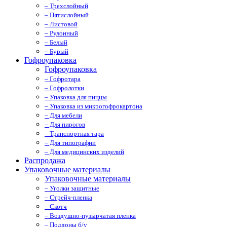
– Трехслойный
– Пятислойный
– Листовой
– Рулонный
– Белый
– Бурый
Гофроупаковка
Гофроупаковка
– Гофротара
– Гофролотки
– Упаковка для пиццы
– Упаковка из микрогофрокартона
– Для мебели
– Для пирогов
– Транспортная тара
– Для типографии
– Для медицинских изделий
Распродажа
Упаковочные материалы
Упаковочные материалы
– Уголки защитные
– Стрейч-пленка
– Скотч
– Воздушно-пузырчатая пленка
– Поддоны б/у