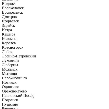
Видное
Волоколамск
Воскресенск
Дмитров
Егорьевск
Зарайск
Истра
Кашира
Коломна
Королев
Красногорск
Лобня
Лосино-Петровский
Луховицы
Люберцы
Можайск
Мытищи
Наро-Фоминск
Ногинск
Одинцово
Орехово-Зуево
Павловский Посад
Подольск
Пушкино
Раменское