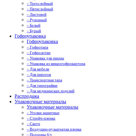
– Трехслойный
– Пятислойный
– Листовой
– Рулонный
– Белый
– Бурый
Гофроупаковка
Гофроупаковка
– Гофротара
– Гофролотки
– Упаковка для пиццы
– Упаковка из микрогофрокартона
– Для мебели
– Для пирогов
– Транспортная тара
– Для типографии
– Для медицинских изделий
Распродажа
Упаковочные материалы
Упаковочные материалы
– Уголки защитные
– Стрейч-пленка
– Скотч
– Воздушно-пузырчатая пленка
– Поддоны б/у