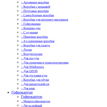
– Архивные коробки
– Коробки с крышкой
– Почтовые коробки
– Самосборные коробки
– Коробки для интернет-магазинов
– Гофроящики
– Крышка-дно
– С ручками
– Пищевые коробки
– 4-х клапанные коробки
– Коробки для склада
– Лотки
– Кондитерские
– Для посуды
– Для хранения и транспортировки
– Для Wildberries
– Для OZON
– Для доставки еды
– Коробки для обуви
– Для маркетплейсов
– Для книг
Гофрокартон
Гофрокартон
– Микрогофрокартон
– Двухслойный