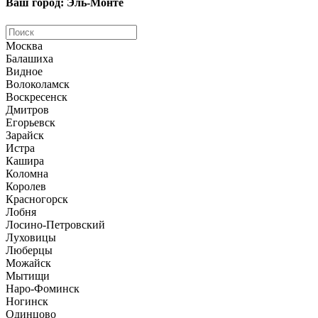
Ваш город: Эль-Монте
Москва
Балашиха
Видное
Волоколамск
Воскресенск
Дмитров
Егорьевск
Зарайск
Истра
Кашира
Коломна
Королев
Красногорск
Лобня
Лосино-Петровский
Луховицы
Люберцы
Можайск
Мытищи
Наро-Фоминск
Ногинск
Одинцово