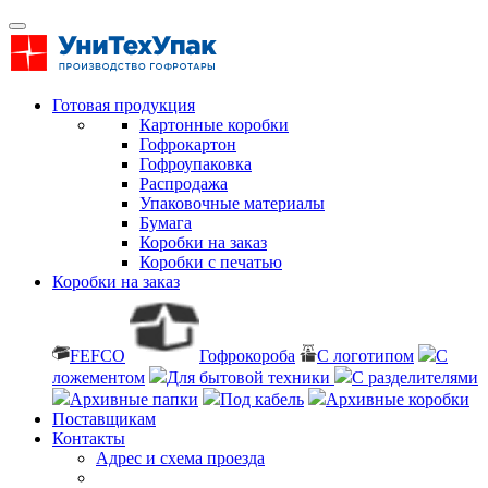
Готовая продукция
Картонные коробки
Гофрокартон
Гофроупаковка
Распродажа
Упаковочные материалы
Бумага
Коробки на заказ
Коробки с печатью
Коробки на заказ
FEFCO
Гофрокороба
С логотипом
С
ложементом
Для бытовой техники
С разделителями
Архивные папки
Под кабель
Архивные коробки
Поставщикам
Контакты
Адрес и схема проезда