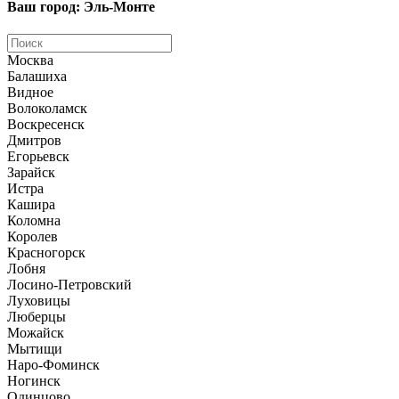
Ваш город: Эль-Монте
Москва
Балашиха
Видное
Волоколамск
Воскресенск
Дмитров
Егорьевск
Зарайск
Истра
Кашира
Коломна
Королев
Красногорск
Лобня
Лосино-Петровский
Луховицы
Люберцы
Можайск
Мытищи
Наро-Фоминск
Ногинск
Одинцово