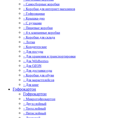
– Самосборные коробки
– Коробки для интернет-магазинов
– Гофроящики
– Крышка-дно
– С ручками
– Пищевые коробки
– 4-х клапанные коробки
– Коробки для склада
– Лотки
– Кондитерские
– Для посуды
– Для хранения и транспортировки
– Для Wildberries
– Для OZON
– Для доставки еды
– Коробки для обуви
– Для маркетплейсов
– Для книг
Гофрокартон
Гофрокартон
– Микрогофрокартон
– Двухслойный
– Трехслойный
– Пятислойный
– Листовой