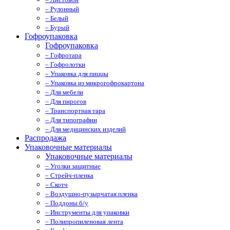
– Рулонный
– Белый
– Бурый
Гофроупаковка
Гофроупаковка
– Гофротара
– Гофролотки
– Упаковка для пиццы
– Упаковка из микрогофрокартона
– Для мебели
– Для пирогов
– Транспортная тара
– Для типографии
– Для медицинских изделий
Распродажа
Упаковочные материалы
Упаковочные материалы
– Уголки защитные
– Стрейч-пленка
– Скотч
– Воздушно-пузырчатая пленка
– Поддоны б/у
– Инструменты для упаковки
– Полипропиленовая лента