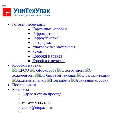
Готовая продукция
Картонные коробки
Гофрокартон
Гофроупаковка
Распродажа
Упаковочные материалы
Бумага
Коробки на заказ
Коробки с печатью
Коробки на заказ
FEFCO
Гофрокороба
С логотипом
С
ложементом
Для бытовой техники
С разделителями
Архивные папки
Под кабель
Архивные коробки
Поставщикам
Контакты
Адрес и схема проезда
пн.-пт: 9.00-18.00
zakaz@utupack.ru