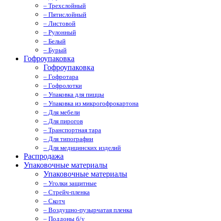
– Трехслойный
– Пятислойный
– Листовой
– Рулонный
– Белый
– Бурый
Гофроупаковка
Гофроупаковка
– Гофротара
– Гофролотки
– Упаковка для пиццы
– Упаковка из микрогофрокартона
– Для мебели
– Для пирогов
– Транспортная тара
– Для типографии
– Для медицинских изделий
Распродажа
Упаковочные материалы
Упаковочные материалы
– Уголки защитные
– Стрейч-пленка
– Скотч
– Воздушно-пузырчатая пленка
– Поддоны б/у