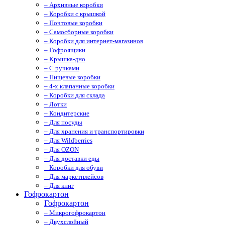
– Архивные коробки
– Коробки с крышкой
– Почтовые коробки
– Самосборные коробки
– Коробки для интернет-магазинов
– Гофроящики
– Крышка-дно
– С ручками
– Пищевые коробки
– 4-х клапанные коробки
– Коробки для склада
– Лотки
– Кондитерские
– Для посуды
– Для хранения и транспортировки
– Для Wildberries
– Для OZON
– Для доставки еды
– Коробки для обуви
– Для маркетплейсов
– Для книг
Гофрокартон
Гофрокартон
– Микрогофрокартон
– Двухслойный