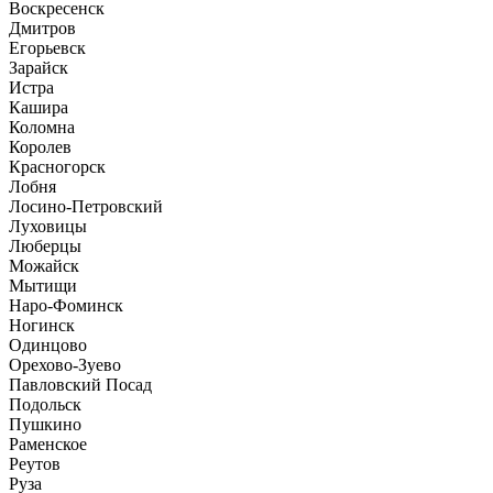
Воскресенск
Дмитров
Егорьевск
Зарайск
Истра
Кашира
Коломна
Королев
Красногорск
Лобня
Лосино-Петровский
Луховицы
Люберцы
Можайск
Мытищи
Наро-Фоминск
Ногинск
Одинцово
Орехово-Зуево
Павловский Посад
Подольск
Пушкино
Раменское
Реутов
Руза