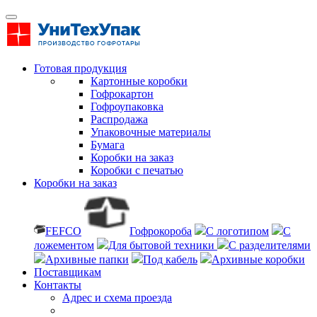
Готовая продукция
Картонные коробки
Гофрокартон
Гофроупаковка
Распродажа
Упаковочные материалы
Бумага
Коробки на заказ
Коробки с печатью
Коробки на заказ
FEFCO
Гофрокороба
С логотипом
С
ложементом
Для бытовой техники
С разделителями
Архивные папки
Под кабель
Архивные коробки
Поставщикам
Контакты
Адрес и схема проезда