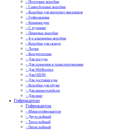
– Почтовые коробки
– Самосборные коробки
– Коробки для интернет-магазинов
– Гофроящики
– Крышка-дно
– С ручками
– Пищевые коробки
– 4-х клапанные коробки
– Коробки для склада
– Лотки
– Кондитерские
– Для посуды
– Для хранения и транспортировки
– Для Wildberries
– Для OZON
– Для доставки еды
– Коробки для обуви
– Для маркетплейсов
– Для книг
Гофрокартон
Гофрокартон
– Микрогофрокартон
– Двухслойный
– Трехслойный
– Пятислойный