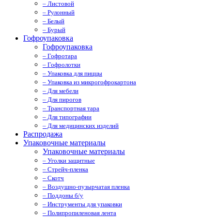
– Листовой
– Рулонный
– Белый
– Бурый
Гофроупаковка
Гофроупаковка
– Гофротара
– Гофролотки
– Упаковка для пиццы
– Упаковка из микрогофрокартона
– Для мебели
– Для пирогов
– Транспортная тара
– Для типографии
– Для медицинских изделий
Распродажа
Упаковочные материалы
Упаковочные материалы
– Уголки защитные
– Стрейч-пленка
– Скотч
– Воздушно-пузырчатая пленка
– Поддоны б/у
– Инструменты для упаковки
– Полипропиленовая лента