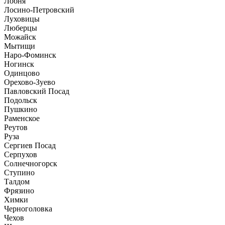
Лобня
Лосино-Петровский
Луховицы
Люберцы
Можайск
Мытищи
Наро-Фоминск
Ногинск
Одинцово
Орехово-Зуево
Павловский Посад
Подольск
Пушкино
Раменское
Реутов
Руза
Сергиев Посад
Серпухов
Солнечногорск
Ступино
Талдом
Фрязино
Химки
Черноголовка
Чехов