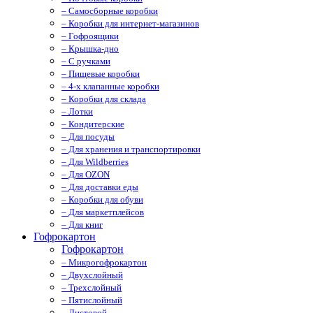
– Самосборные коробки
– Коробки для интернет-магазинов
– Гофроящики
– Крышка-дно
– С ручками
– Пищевые коробки
– 4-х клапанные коробки
– Коробки для склада
– Лотки
– Кондитерские
– Для посуды
– Для хранения и транспортировки
– Для Wildberries
– Для OZON
– Для доставки еды
– Коробки для обуви
– Для маркетплейсов
– Для книг
Гофрокартон
Гофрокартон
– Микрогофрокартон
– Двухслойный
– Трехслойный
– Пятислойный
– Листовой