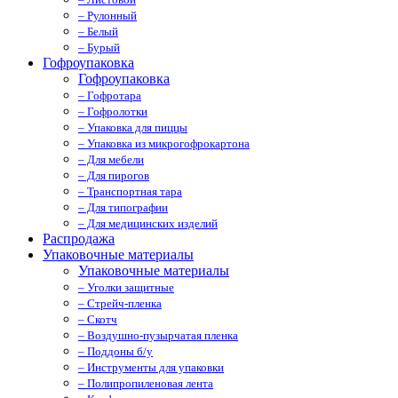
– Рулонный
– Белый
– Бурый
Гофроупаковка
Гофроупаковка
– Гофротара
– Гофролотки
– Упаковка для пиццы
– Упаковка из микрогофрокартона
– Для мебели
– Для пирогов
– Транспортная тара
– Для типографии
– Для медицинских изделий
Распродажа
Упаковочные материалы
Упаковочные материалы
– Уголки защитные
– Стрейч-пленка
– Скотч
– Воздушно-пузырчатая пленка
– Поддоны б/у
– Инструменты для упаковки
– Полипропиленовая лента