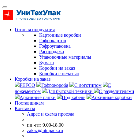
Готовая продукция
Картонные коробки
Гофрокартон
Гофроупаковка
Распродажа
Упаковочные материалы
Бумага
Коробки на заказ
Коробки с печатью
Коробки на заказ
FEFCO
Гофрокороба
С логотипом
С
ложементом
Для бытовой техники
С разделителями
Архивные папки
Под кабель
Архивные коробки
Поставщикам
Контакты
Адрес и схема проезда
пн.-пт: 9.00-18.00
zakaz@utupack.ru