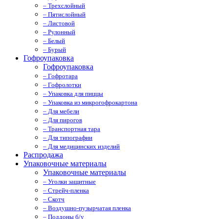
– Трехслойный
– Пятислойный
– Листовой
– Рулонный
– Белый
– Бурый
Гофроупаковка
Гофроупаковка
– Гофротара
– Гофролотки
– Упаковка для пиццы
– Упаковка из микрогофрокартона
– Для мебели
– Для пирогов
– Транспортная тара
– Для типографии
– Для медицинских изделий
Распродажа
Упаковочные материалы
Упаковочные материалы
– Уголки защитные
– Стрейч-пленка
– Скотч
– Воздушно-пузырчатая пленка
– Поддоны б/у