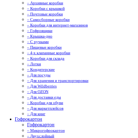
– Архивные коробки
– Коробки с крышкой
– Почтовые коробки
– Самосборные коробки
– Коробки для интернет-магазинов
– Гофроящики
– Крышка-дно
– С ручками
– Пищевые коробки
– 4-х клапанные коробки
– Коробки для склада
– Лотки
– Кондитерские
– Для посуды
– Для хранения и транспортировки
– Для Wildberries
– Для OZON
– Для доставки еды
– Коробки для обуви
– Для маркетплейсов
– Для книг
Гофрокартон
Гофрокартон
– Микрогофрокартон
– Двухслойный