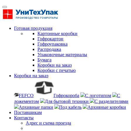
Готовая продукция
Картонные коробки
Гофрокартон
Гофроупаковка
Распродажа
Упаковочные материалы
Бумага
Коробки на заказ
Коробки с печатью
Коробки на заказ
FEFCO
Гофрокороба
С логотипом
С
ложементом
Для бытовой техники
С разделителями
Архивные папки
Под кабель
Архивные коробки
Поставщикам
Контакты
Адрес и схема проезда