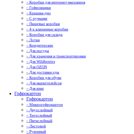
– Коробки для интернет-магазинов
– Гофроящики
– Крышка-дно
– С ручками
– Пищевые коробки
– 4-х клапанные коробки
– Коробки для склада
– Лотки
– Кондитерские
– Для посуды
– Для хранения и транспортировки
– Для Wildberries
– Для OZON
– Для доставки еды
– Коробки для обуви
– Для маркетплейсов
– Для книг
Гофрокартон
Гофрокартон
– Микрогофрокартон
– Двухслойный
– Трехслойный
– Пятислойный
– Листовой
– Рулонный