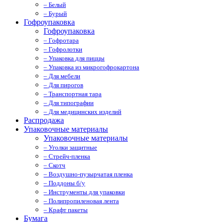
– Белый
– Бурый
Гофроупаковка
Гофроупаковка
– Гофротара
– Гофролотки
– Упаковка для пиццы
– Упаковка из микрогофрокартона
– Для мебели
– Для пирогов
– Транспортная тара
– Для типографии
– Для медицинских изделий
Распродажа
Упаковочные материалы
Упаковочные материалы
– Уголки защитные
– Стрейч-пленка
– Скотч
– Воздушно-пузырчатая пленка
– Поддоны б/у
– Инструменты для упаковки
– Полипропиленовая лента
– Крафт пакеты
Бумага