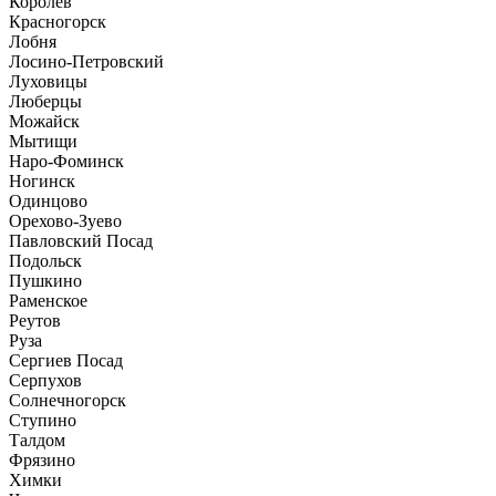
Королев
Красногорск
Лобня
Лосино-Петровский
Луховицы
Люберцы
Можайск
Мытищи
Наро-Фоминск
Ногинск
Одинцово
Орехово-Зуево
Павловский Посад
Подольск
Пушкино
Раменское
Реутов
Руза
Сергиев Посад
Серпухов
Солнечногорск
Ступино
Талдом
Фрязино
Химки