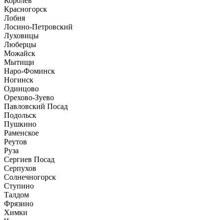
Королев
Красногорск
Лобня
Лосино-Петровский
Луховицы
Люберцы
Можайск
Мытищи
Наро-Фоминск
Ногинск
Одинцово
Орехово-Зуево
Павловский Посад
Подольск
Пушкино
Раменское
Реутов
Руза
Сергиев Посад
Серпухов
Солнечногорск
Ступино
Талдом
Фрязино
Химки