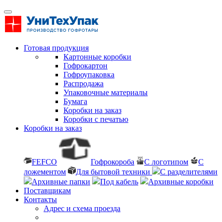
Готовая продукция
Картонные коробки
Гофрокартон
Гофроупаковка
Распродажа
Упаковочные материалы
Бумага
Коробки на заказ
Коробки с печатью
Коробки на заказ
FEFCO
Гофрокороба
С логотипом
С
ложементом
Для бытовой техники
С разделителями
Архивные папки
Под кабель
Архивные коробки
Поставщикам
Контакты
Адрес и схема проезда