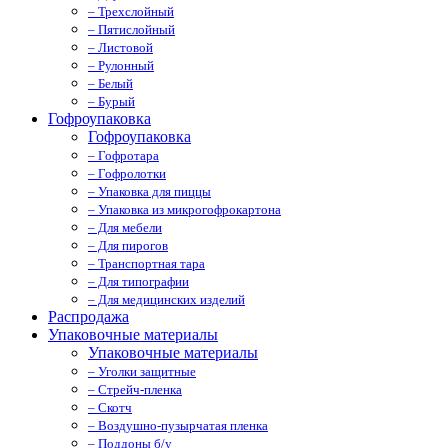
– Трехслойный
– Пятислойный
– Листовой
– Рулонный
– Белый
– Бурый
Гофроупаковка
Гофроупаковка
– Гофротара
– Гофролотки
– Упаковка для пиццы
– Упаковка из микрогофрокартона
– Для мебели
– Для пирогов
– Транспортная тара
– Для типографии
– Для медицинских изделий
Распродажа
Упаковочные материалы
Упаковочные материалы
– Уголки защитные
– Стрейч-пленка
– Скотч
– Воздушно-пузырчатая пленка
– Поддоны б/у