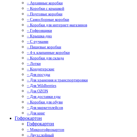
– Архивные коробки
– Коробки с крышкой
– Почтовые коробки
– Самосборные коробки
– Коробки для интернет-магазинов
– Гофроящики
– Крышка-дно
– С ручками
– Пищевые коробки
– 4-х клапанные коробки
– Коробки для склада
– Лотки
– Кондитерские
– Для посуды
– Для хранения и транспортировки
– Для Wildberries
– Для OZON
– Для доставки еды
– Коробки для обуви
– Для маркетплейсов
– Для книг
Гофрокартон
Гофрокартон
– Микрогофрокартон
– Двухслойный