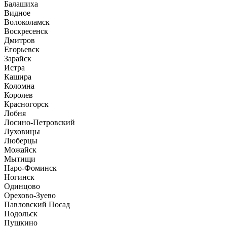
Балашиха
Видное
Волоколамск
Воскресенск
Дмитров
Егорьевск
Зарайск
Истра
Кашира
Коломна
Королев
Красногорск
Лобня
Лосино-Петровский
Луховицы
Люберцы
Можайск
Мытищи
Наро-Фоминск
Ногинск
Одинцово
Орехово-Зуево
Павловский Посад
Подольск
Пушкино