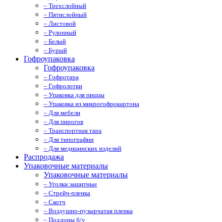
– Трехслойный
– Пятислойный
– Листовой
– Рулонный
– Белый
– Бурый
Гофроупаковка
Гофроупаковка
– Гофротара
– Гофролотки
– Упаковка для пиццы
– Упаковка из микрогофрокартона
– Для мебели
– Для пирогов
– Транспортная тара
– Для типографии
– Для медицинских изделий
Распродажа
Упаковочные материалы
Упаковочные материалы
– Уголки защитные
– Стрейч-пленка
– Скотч
– Воздушно-пузырчатая пленка
– Поддоны б/у