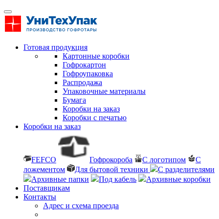
Готовая продукция
Картонные коробки
Гофрокартон
Гофроупаковка
Распродажа
Упаковочные материалы
Бумага
Коробки на заказ
Коробки с печатью
Коробки на заказ
FEFCO
Гофрокороба
С логотипом
С
ложементом
Для бытовой техники
С разделителями
Архивные папки
Под кабель
Архивные коробки
Поставщикам
Контакты
Адрес и схема проезда