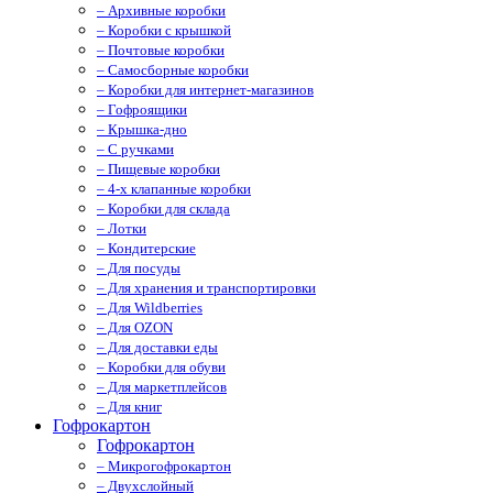
– Архивные коробки
– Коробки с крышкой
– Почтовые коробки
– Самосборные коробки
– Коробки для интернет-магазинов
– Гофроящики
– Крышка-дно
– С ручками
– Пищевые коробки
– 4-х клапанные коробки
– Коробки для склада
– Лотки
– Кондитерские
– Для посуды
– Для хранения и транспортировки
– Для Wildberries
– Для OZON
– Для доставки еды
– Коробки для обуви
– Для маркетплейсов
– Для книг
Гофрокартон
Гофрокартон
– Микрогофрокартон
– Двухслойный