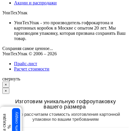
Акции и распродажи
УниТехУпак
УниТехУпак - это производитель гофрокартона и
картонных коробок в Москве с опытом 20 лет. Мы
производим упаковку, которая призвана сохранять Ваш
товар.
Сохраняя самое ценное...
УниТехУпак
© 2006 –
2026
Прайс-лист
Расчет стоимости
свернуть
×
×
Изготовим уникальную гофроупаковку
вашего размера
Точно рассчитаем стоимость изготовления картонной
Получить скидку
Ваша скидка
упаковки по вашим требованиям
%