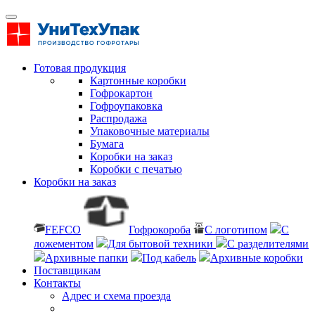
Готовая продукция
Картонные коробки
Гофрокартон
Гофроупаковка
Распродажа
Упаковочные материалы
Бумага
Коробки на заказ
Коробки с печатью
Коробки на заказ
FEFCO
Гофрокороба
С логотипом
С
ложементом
Для бытовой техники
С разделителями
Архивные папки
Под кабель
Архивные коробки
Поставщикам
Контакты
Адрес и схема проезда