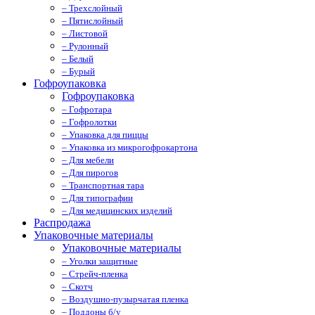
– Трехслойный
– Пятислойный
– Листовой
– Рулонный
– Белый
– Бурый
Гофроупаковка
Гофроупаковка
– Гофротара
– Гофролотки
– Упаковка для пиццы
– Упаковка из микрогофрокартона
– Для мебели
– Для пирогов
– Транспортная тара
– Для типографии
– Для медицинских изделий
Распродажа
Упаковочные материалы
Упаковочные материалы
– Уголки защитные
– Стрейч-пленка
– Скотч
– Воздушно-пузырчатая пленка
– Поддоны б/у