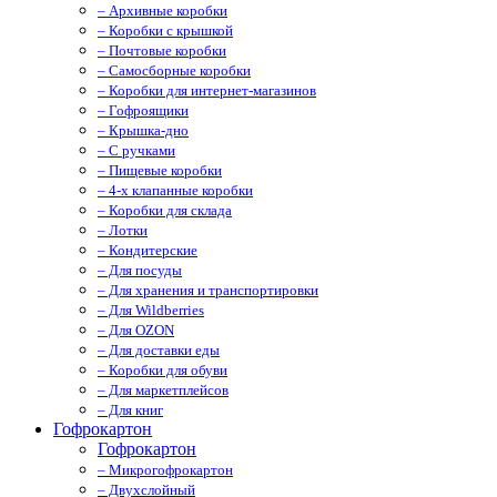
– Архивные коробки
– Коробки с крышкой
– Почтовые коробки
– Самосборные коробки
– Коробки для интернет-магазинов
– Гофроящики
– Крышка-дно
– С ручками
– Пищевые коробки
– 4-х клапанные коробки
– Коробки для склада
– Лотки
– Кондитерские
– Для посуды
– Для хранения и транспортировки
– Для Wildberries
– Для OZON
– Для доставки еды
– Коробки для обуви
– Для маркетплейсов
– Для книг
Гофрокартон
Гофрокартон
– Микрогофрокартон
– Двухслойный