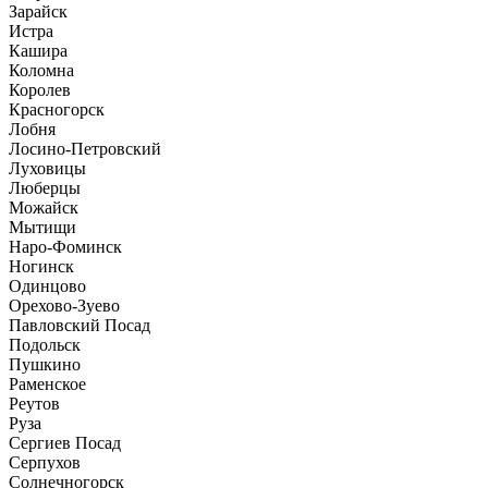
Зарайск
Истра
Кашира
Коломна
Королев
Красногорск
Лобня
Лосино-Петровский
Луховицы
Люберцы
Можайск
Мытищи
Наро-Фоминск
Ногинск
Одинцово
Орехово-Зуево
Павловский Посад
Подольск
Пушкино
Раменское
Реутов
Руза
Сергиев Посад
Серпухов
Солнечногорск