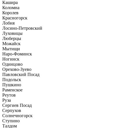
Кашира
Коломна
Королев
Красногорск
Лобня
Лосино-Петровский
Луховицы
Люберцы
Можайск
Мытищи
Наро-Фоминск
Ногинск
Одинцово
Орехово-Зуево
Павловский Посад
Подольск
Пушкино
Раменское
Реутов
Руза
Сергиев Посад
Серпухов
Солнечногорск
Ступино
Талдом