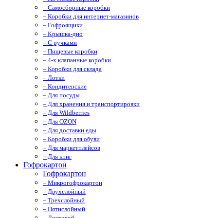
– Самосборные коробки
– Коробки для интернет-магазинов
– Гофроящики
– Крышка-дно
– С ручками
– Пищевые коробки
– 4-х клапанные коробки
– Коробки для склада
– Лотки
– Кондитерские
– Для посуды
– Для хранения и транспортировки
– Для Wildberries
– Для OZON
– Для доставки еды
– Коробки для обуви
– Для маркетплейсов
– Для книг
Гофрокартон
Гофрокартон
– Микрогофрокартон
– Двухслойный
– Трехслойный
– Пятислойный
– Листовой