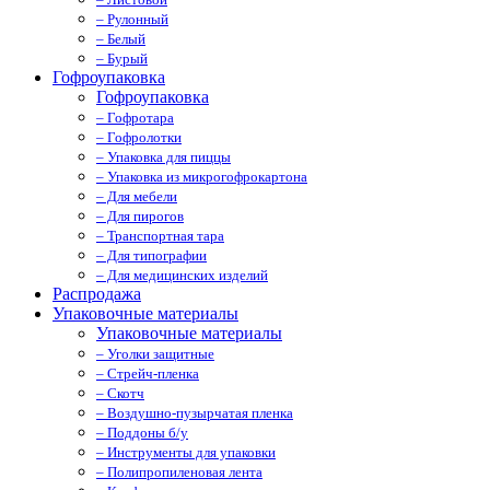
– Рулонный
– Белый
– Бурый
Гофроупаковка
Гофроупаковка
– Гофротара
– Гофролотки
– Упаковка для пиццы
– Упаковка из микрогофрокартона
– Для мебели
– Для пирогов
– Транспортная тара
– Для типографии
– Для медицинских изделий
Распродажа
Упаковочные материалы
Упаковочные материалы
– Уголки защитные
– Стрейч-пленка
– Скотч
– Воздушно-пузырчатая пленка
– Поддоны б/у
– Инструменты для упаковки
– Полипропиленовая лента