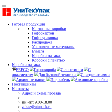
Готовая продукция
Картонные коробки
Гофрокартон
Гофроупаковка
Распродажа
Упаковочные материалы
Бумага
Коробки на заказ
Коробки с печатью
Коробки на заказ
FEFCO
Гофрокороба
С логотипом
С
ложементом
Для бытовой техники
С разделителями
Архивные папки
Под кабель
Архивные коробки
Поставщикам
Контакты
Адрес и схема проезда
пн.-пт: 9.00-18.00
zakaz@utupack.ru