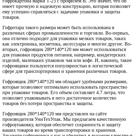
гофрокартона марки Т-23 с профилем В. Это значит, что он
имеет прочную и надежную конструкцию, которая позволяет
ему успешно справляться с задачами упаковки и защиты
товаров.
Гофротара такого размера может быть использована в
различных сферах промышленности и торговли. Во-первых,
она отлично подходит для упаковки мелких товаров, таких
как электроника, косметика, аксессуары и многие другие. Во-
вторых, гофроящик 280*140*120 мм может использоваться
для упаковки продуктов питания, например, кондитерских
изделий, маленьких упаковок чая или кофе. И, наконец, такие
гофроящики пользуются популярностью в логистической
сфере для транспортировки и хранения различных товаров.
Гофроящик 280*140*120 мм обладает удобными размерами,
которые позволяют оптимально использовать пространство
при упаковке товаров. Его объем составляет 4.7 литра, что
позволяет упаковывать в него достаточное количество
товаров без потери пространства и защиты.
Гофроящик 280*140*120 мм представлен на сайте
производителя УниТехУпак. Мы предлагаем качественную
гофроупаковку, которая обеспечит сохранность и защиту
ваших товаров во время транспортировки и хранения.
Закажите гофроящики у нас и убедитесь в высоком качестве и