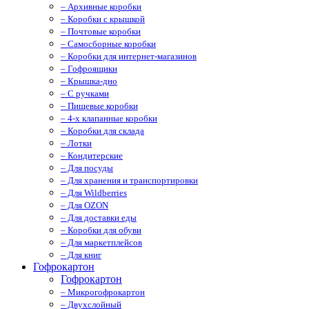
– Архивные коробки
– Коробки с крышкой
– Почтовые коробки
– Самосборные коробки
– Коробки для интернет-магазинов
– Гофроящики
– Крышка-дно
– С ручками
– Пищевые коробки
– 4-х клапанные коробки
– Коробки для склада
– Лотки
– Кондитерские
– Для посуды
– Для хранения и транспортировки
– Для Wildberries
– Для OZON
– Для доставки еды
– Коробки для обуви
– Для маркетплейсов
– Для книг
Гофрокартон
Гофрокартон
– Микрогофрокартон
– Двухслойный