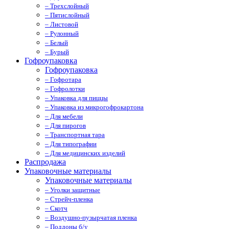
– Трехслойный
– Пятислойный
– Листовой
– Рулонный
– Белый
– Бурый
Гофроупаковка
Гофроупаковка
– Гофротара
– Гофролотки
– Упаковка для пиццы
– Упаковка из микрогофрокартона
– Для мебели
– Для пирогов
– Транспортная тара
– Для типографии
– Для медицинских изделий
Распродажа
Упаковочные материалы
Упаковочные материалы
– Уголки защитные
– Стрейч-пленка
– Скотч
– Воздушно-пузырчатая пленка
– Поддоны б/у