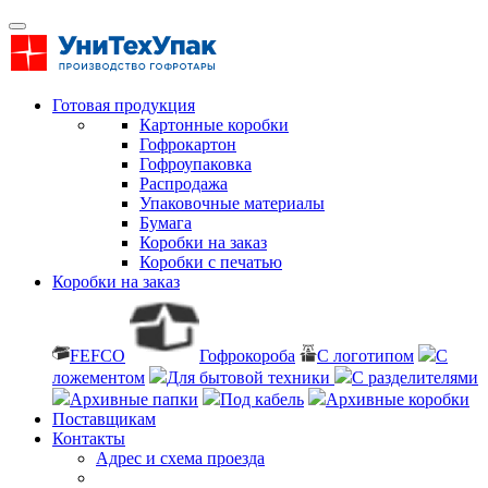
Готовая продукция
Картонные коробки
Гофрокартон
Гофроупаковка
Распродажа
Упаковочные материалы
Бумага
Коробки на заказ
Коробки с печатью
Коробки на заказ
FEFCO
Гофрокороба
С логотипом
С
ложементом
Для бытовой техники
С разделителями
Архивные папки
Под кабель
Архивные коробки
Поставщикам
Контакты
Адрес и схема проезда