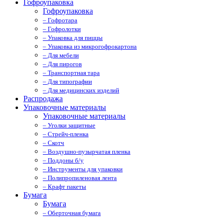
Гофроупаковка
Гофроупаковка
– Гофротара
– Гофролотки
– Упаковка для пиццы
– Упаковка из микрогофрокартона
– Для мебели
– Для пирогов
– Транспортная тара
– Для типографии
– Для медицинских изделий
Распродажа
Упаковочные материалы
Упаковочные материалы
– Уголки защитные
– Стрейч-пленка
– Скотч
– Воздушно-пузырчатая пленка
– Поддоны б/у
– Инструменты для упаковки
– Полипропиленовая лента
– Крафт пакеты
Бумага
Бумага
– Оберточная бумага