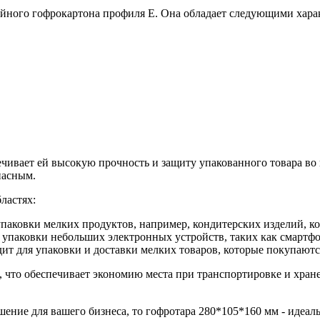
лойного гофрокартона профиля Е. Она обладает следующими хара
печивает ей высокую прочность и защиту упакованного товара в
пасным.
ластях:
упаковки мелких продуктов, например, кондитерских изделий, ко
я упаковки небольших электронных устройств, таких как смартф
дит для упаковки и доставки мелких товаров, которые покупаютс
, что обеспечивает экономию места при транспортировке и хране
шение для вашего бизнеса, то гофротара 280*105*160 мм - идеа