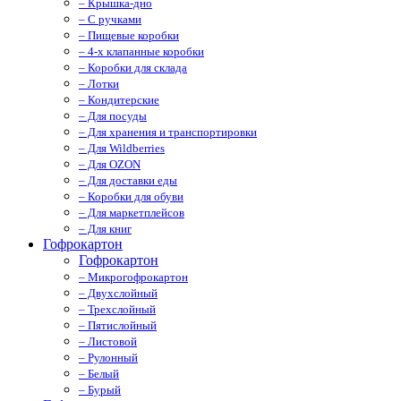
– Крышка-дно
– С ручками
– Пищевые коробки
– 4-х клапанные коробки
– Коробки для склада
– Лотки
– Кондитерские
– Для посуды
– Для хранения и транспортировки
– Для Wildberries
– Для OZON
– Для доставки еды
– Коробки для обуви
– Для маркетплейсов
– Для книг
Гофрокартон
Гофрокартон
– Микрогофрокартон
– Двухслойный
– Трехслойный
– Пятислойный
– Листовой
– Рулонный
– Белый
– Бурый