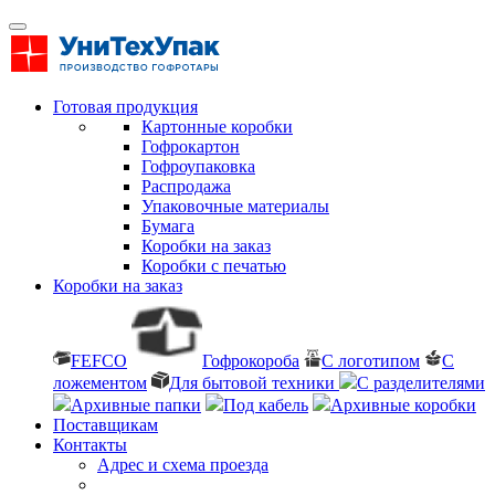
Готовая продукция
Картонные коробки
Гофрокартон
Гофроупаковка
Распродажа
Упаковочные материалы
Бумага
Коробки на заказ
Коробки с печатью
Коробки на заказ
FEFCO
Гофрокороба
С логотипом
С
ложементом
Для бытовой техники
С разделителями
Архивные папки
Под кабель
Архивные коробки
Поставщикам
Контакты
Адрес и схема проезда