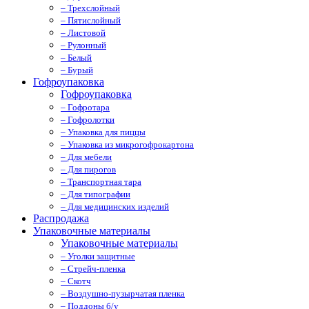
– Трехслойный
– Пятислойный
– Листовой
– Рулонный
– Белый
– Бурый
Гофроупаковка
Гофроупаковка
– Гофротара
– Гофролотки
– Упаковка для пиццы
– Упаковка из микрогофрокартона
– Для мебели
– Для пирогов
– Транспортная тара
– Для типографии
– Для медицинских изделий
Распродажа
Упаковочные материалы
Упаковочные материалы
– Уголки защитные
– Стрейч-пленка
– Скотч
– Воздушно-пузырчатая пленка
– Поддоны б/у