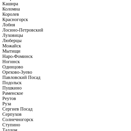
Кашира
Коломна
Королев
Красногорск
Лобня
Лосино-Петровский
Луховицы
Люберцы
Можайск
Мытищи
Наро-Фоминск
Ногинск
Одинцово
Орехово-Зуево
Павловский Посад
Подольск
Пушкино
Раменское
Реутов
Руза
Сергиев Посад
Серпухов
Солнечногорск
Ступино
Талдом