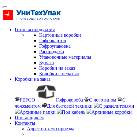
Готовая продукция
Картонные коробки
Гофрокартон
Гофроупаковка
Распродажа
Упаковочные материалы
Бумага
Коробки на заказ
Коробки с печатью
Коробки на заказ
FEFCO
Гофрокороба
С логотипом
С
ложементом
Для бытовой техники
С разделителями
Архивные папки
Под кабель
Архивные коробки
Поставщикам
Контакты
Адрес и схема проезда