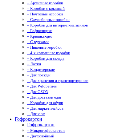
– Архивные коробки
– Коробки с крышкой
– Почтовые коробки
– Самосборные коробки
– Коробки для интернет-магазинов
– Гофроящики
– Крышка-дно
– С ручками
– Пищевые коробки
– 4-х клапанные коробки
– Коробки для склада
– Лотки
– Кондитерские
– Для посуды
– Для хранения и транспортировки
– Для Wildberries
– Для OZON
– Для доставки еды
– Коробки для обуви
– Для маркетплейсов
– Для книг
Гофрокартон
Гофрокартон
– Микрогофрокартон
– Двухслойный