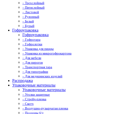
– Трехслойный
– Пятислойный
– Листовой
– Рулонный
– Белый
– Бурый
Гофроупаковка
Гофроупаковка
– Гофротара
– Гофролотки
– Упаковка для пиццы
– Упаковка из микрогофрокартона
– Для мебели
– Для пирогов
– Транспортная тара
– Для типографии
– Для медицинских изделий
Распродажа
Упаковочные материалы
Упаковочные материалы
– Уголки защитные
– Стрейч-пленка
– Скотч
– Воздушно-пузырчатая пленка
– Поддоны б/у