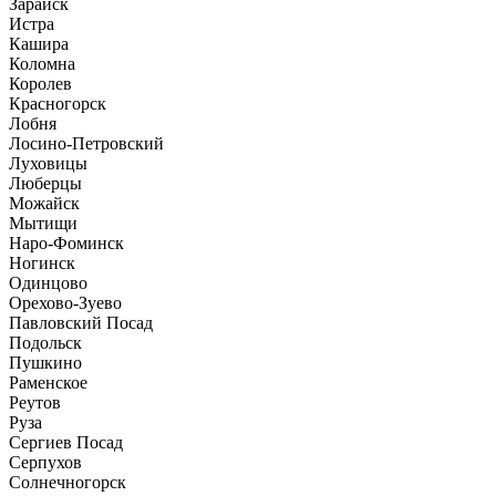
Зарайск
Истра
Кашира
Коломна
Королев
Красногорск
Лобня
Лосино-Петровский
Луховицы
Люберцы
Можайск
Мытищи
Наро-Фоминск
Ногинск
Одинцово
Орехово-Зуево
Павловский Посад
Подольск
Пушкино
Раменское
Реутов
Руза
Сергиев Посад
Серпухов
Солнечногорск