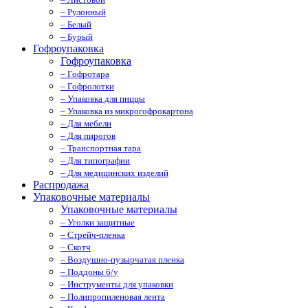
– Рулонный
– Белый
– Бурый
Гофроупаковка
Гофроупаковка
– Гофротара
– Гофролотки
– Упаковка для пиццы
– Упаковка из микрогофрокартона
– Для мебели
– Для пирогов
– Транспортная тара
– Для типографии
– Для медицинских изделий
Распродажа
Упаковочные материалы
Упаковочные материалы
– Уголки защитные
– Стрейч-пленка
– Скотч
– Воздушно-пузырчатая пленка
– Поддоны б/у
– Инструменты для упаковки
– Полипропиленовая лента