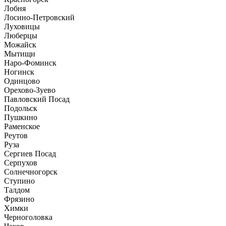
Лобня
Лосино-Петровский
Луховицы
Люберцы
Можайск
Мытищи
Наро-Фоминск
Ногинск
Одинцово
Орехово-Зуево
Павловский Посад
Подольск
Пушкино
Раменское
Реутов
Руза
Сергиев Посад
Серпухов
Солнечногорск
Ступино
Талдом
Фрязино
Химки
Черноголовка