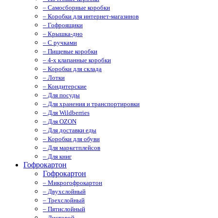
– Самосборные коробки
– Коробки для интернет-магазинов
– Гофроящики
– Крышка-дно
– С ручками
– Пищевые коробки
– 4-х клапанные коробки
– Коробки для склада
– Лотки
– Кондитерские
– Для посуды
– Для хранения и транспортировки
– Для Wildberries
– Для OZON
– Для доставки еды
– Коробки для обуви
– Для маркетплейсов
– Для книг
Гофрокартон
Гофрокартон
– Микрогофрокартон
– Двухслойный
– Трехслойный
– Пятислойный
– Листовой