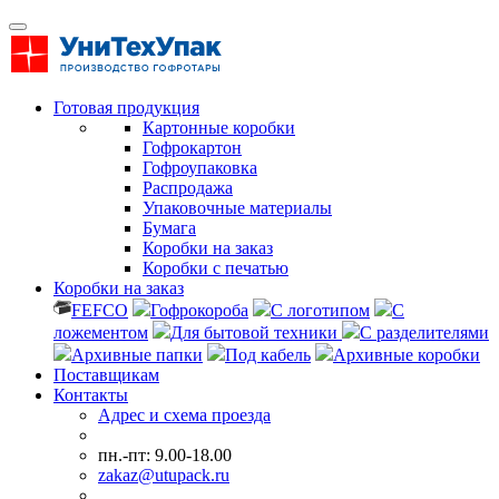
Готовая продукция
Картонные коробки
Гофрокартон
Гофроупаковка
Распродажа
Упаковочные материалы
Бумага
Коробки на заказ
Коробки с печатью
Коробки на заказ
FEFCO
Гофрокороба
С логотипом
С
ложементом
Для бытовой техники
С разделителями
Архивные папки
Под кабель
Архивные коробки
Поставщикам
Контакты
Адрес и схема проезда
пн.-пт: 9.00-18.00
zakaz@utupack.ru