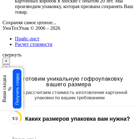
картонных коробок в Москве с опытом 20 лет. Мы
производим упаковку, которая призвана сохранять Ваш
товар.
Сохраняя самое ценное...
УниТехУпак
© 2006 –
2026
Прайс-лист
Расчет стоимости
свернуть
×
×
Получить скидку
Изготовим уникальную гофроупаковку
Ваша скидка
вашего размера
%
Точно рассчитаем стоимость изготовления картонной
упаковки по вашим требованиям
Каких размеров упаковка вам нужна?
1
/3
Длина, мм
*