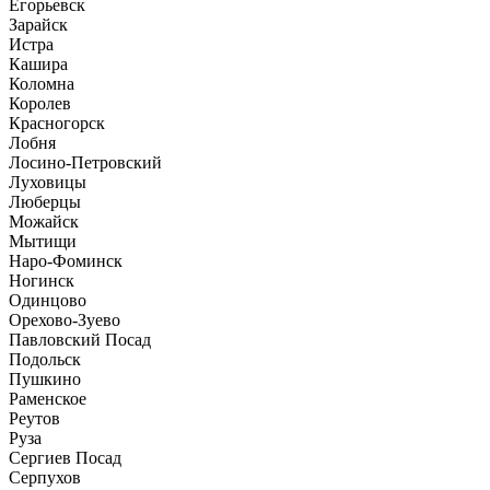
Егорьевск
Зарайск
Истра
Кашира
Коломна
Королев
Красногорск
Лобня
Лосино-Петровский
Луховицы
Люберцы
Можайск
Мытищи
Наро-Фоминск
Ногинск
Одинцово
Орехово-Зуево
Павловский Посад
Подольск
Пушкино
Раменское
Реутов
Руза
Сергиев Посад
Серпухов