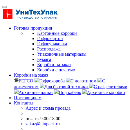
Готовая продукция
Картонные коробки
Гофрокартон
Гофроупаковка
Распродажа
Упаковочные материалы
Бумага
Коробки на заказ
Коробки с печатью
Коробки на заказ
FEFCO
Гофрокороба
С логотипом
С
ложементом
Для бытовой техники
С разделителями
Архивные папки
Под кабель
Архивные коробки
Поставщикам
Контакты
Адрес и схема проезда
пн.-пт: 9.00-18.00
zakaz@utupack.ru