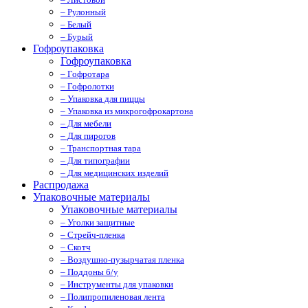
– Рулонный
– Белый
– Бурый
Гофроупаковка
Гофроупаковка
– Гофротара
– Гофролотки
– Упаковка для пиццы
– Упаковка из микрогофрокартона
– Для мебели
– Для пирогов
– Транспортная тара
– Для типографии
– Для медицинских изделий
Распродажа
Упаковочные материалы
Упаковочные материалы
– Уголки защитные
– Стрейч-пленка
– Скотч
– Воздушно-пузырчатая пленка
– Поддоны б/у
– Инструменты для упаковки
– Полипропиленовая лента