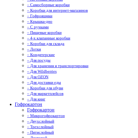
– Самосборные коробки
– Коробки для интернет-магазинов
– Гофроящики
– Крышка-дно
– С ручками
– Пищевые коробки
– 4-х клапанные коробки
– Коробки для склада
– Лотки
– Кондитерские
– Для посуды
– Для хранения и транспортировки
– Для Wildberries
– Для OZON
– Для доставки еды
– Коробки для обуви
– Для маркетплейсов
– Для книг
Гофрокартон
Гофрокартон
– Микрогофрокартон
– Двухслойный
– Трехслойный
– Пятислойный
– Листовой